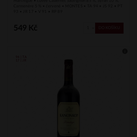
Marchigüe • cuvée Cabernet Sauvignon 85 %, Syrah 10 %,
Carmenère 5 % • červené • MONTES • TA 94 • JS 92 • PT
93 • JR 17 • V 91 • RP 89
549 Kč
DO KOŠÍKU
94 | TA
17 | JR