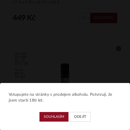
17,5 • F 92 • D 91 • GR 3
449 Kč
DO KOŠÍKU
91 | WS
93 | WE
91 | JS
17,5 | JR
94 | F
93 | V
91 | RP
Vstupujete na stránky s prodejem alkoholu. Potvrzuji, že
jsem starší 18ti let.
SOUHLASÍM
ODEJÍT