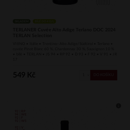
SKLADEM
BÍLÉ DO 4 G/L
TERLANER Cuvée Alto Adige Terlano DOC 2024
TERLAN Selection
VIIINO • Itálie • Trentino–Alto Adige/Südtirol • Terlano •
cuvée Pinot Blanc 60 %, Chardonnay 30 %, Sauvignon 10 %
• bílé • TERLAN • JS 94 • RP 92 • D 93 • F 92 • V 91 • JR
17
549 Kč
DO KOŠÍKU
92 | RP
94 | WE
92 | F
92 | WS
92 | V