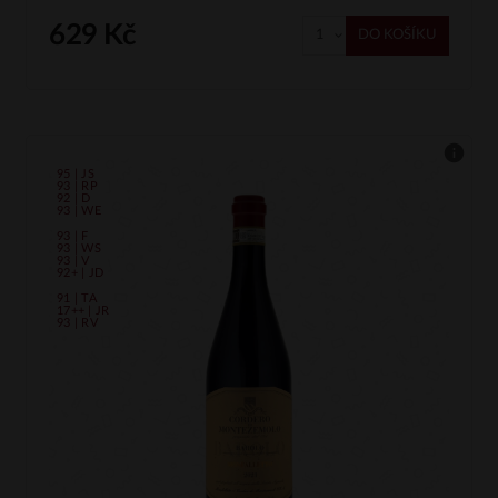
629 Kč
DO KOŠÍKU
95 | JS
93 | RP
92 | D
93 | WE
93 | F
93 | WS
93 | V
92+ | JD
91 | TA
17++ | JR
93 | RV