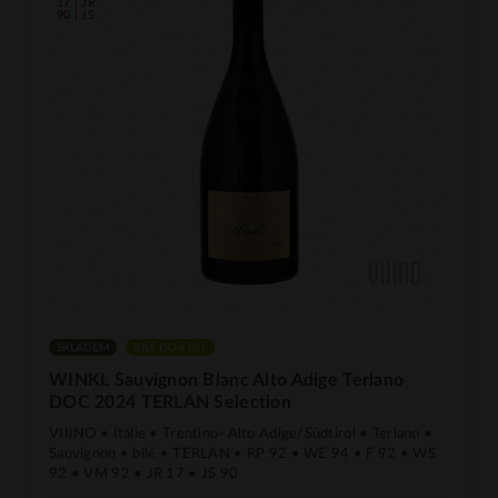
17 | JR
90 | JS
SKLADEM
BÍLÉ DO 4 G/L
WINKL Sauvignon Blanc Alto Adige Terlano
DOC 2024 TERLAN Selection
VIIINO • Itálie • Trentino–Alto Adige/Südtirol • Terlano •
Sauvignon • bílé • TERLAN • RP 92 • WE 94 • F 92 • WS
92 • VM 92 • JR 17 • JS 90