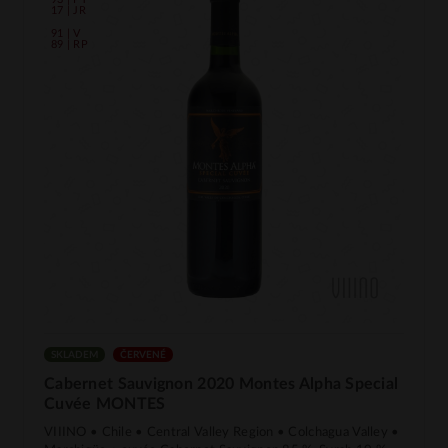
17 | JR
91 | V
89 | RP
SKLADEM
ČERVENÉ
Cabernet Sauvignon 2020 Montes Alpha Special
Cuvée MONTES
VIIINO • Chile • Central Valley Region • Colchagua Valley •