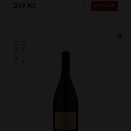
369 Kč
DO KOŠÍKU
94 | JS
92 | RP
93 | D
92 | F
91 | V
17 | JR