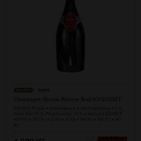
SKLADEM
ŠUMIVÉ
Champagne Grande Réserve Brut NV GOSSET
VIIINO • Francie • Champagne • cuvée Chardonnay 45 %,
Pinot Noir 45 %, Pinot Meunier 10 % • šumivé • GOSSET
•RP 91 • JR 16+ • D 93 • JS 92 • WS 93 • WE 91 • AG
91