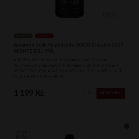
SKLADEM
ČERVENÉ
Amarone della Valpolicella DOCG Classico 2017
MONTE DEL FRÀ
VIIINO • Itálie • Veneto • Verona • cuvée Corvina
Veronese a Corvinone 80 %, Rondinella 20 % • červené •
MONTE DEL FRÀ • WS 91 • WE 93 • JS 91 • WS 91 • JR
17,5 • F 94 • V 93 • RP 91
1 199 Kč
DO KOŠÍKU
94 | TA
92 | JS
93 | PT