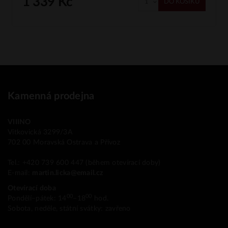
1 339 Kč
DO KOŠÍKU
Kamenná prodejna
VIIINO
Vítkovická 3299/3A
702 00 Moravská Ostrava a Přívoz
Tel.: +420 739 600 447 (během otevírací doby)
E-mail:
martin.licka@email.cz
Otevírací doba
00
00
Pondělí–pátek: 14
–18
hod.
Sobota, neděle, státní svátky: zavřeno