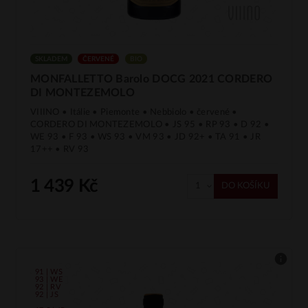
SKLADEM
ČERVENÉ
BIO
MONFALLETTO Barolo DOCG 2021 CORDERO
DI MONTEZEMOLO
VIIINO • Itálie • Piemonte • Nebbiolo • červené •
CORDERO DI MONTEZEMOLO • JS 95 • RP 93 • D 92 •
WE 93 • F 93 • WS 93 • VM 93 • JD 92+ • TA 91 • JR
17++ • RV 93
1 439 Kč
DO KOŠÍKU
91 | WS
93 | WE
92 | RV
92 | JS