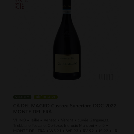
17,5 | JR
92 | F
91 | D
SKLADEM
BÍLÉ DO 4 G/L
CÀ DEL MAGRO Custoza Superiore DOC 2022
MONTE DEL FRÀ
VIIINO • Itálie • Veneto • Verona • cuvée Garganega,
Trebbiano Toscano, Cortese, Incrocio Manzoni • bílé •
MONTE DEL FRÀ • WS 91 • WE 93 • RV 92 • JS 92 • JR