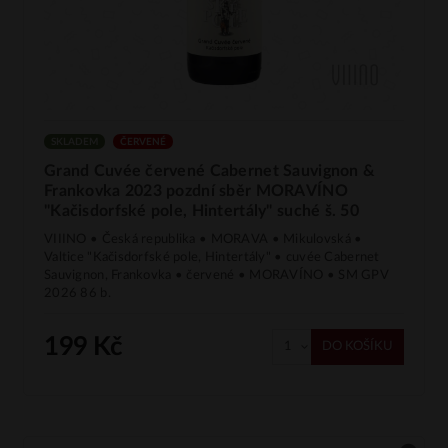
SKLADEM
ČERVENÉ
Grand Cuvée červené Cabernet Sauvignon &
Frankovka 2023 pozdní sběr MORAVÍNO
"Kačisdorfské pole, Hintertály" suché š. 50
VIIINO • Česká republika • MORAVA • Mikulovská •
Valtice "Kačisdorfské pole, Hintertály" • cuvée Cabernet
Sauvignon, Frankovka • červené • MORAVÍNO • SM GPV
2026 86 b.
199 Kč
DO KOŠÍKU