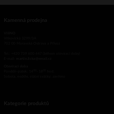
Kamenná prodejna
VIIINO
Vítkovická 3299/3A
702 00 Moravská Ostrava a Přívoz
Tel.: +420 739 600 447 (během otevírací doby)
E-mail:
martin.licka@email.cz
Otevírací doba
00
00
Pondělí–pátek: 14
–18
hod.
Sobota, neděle, státní svátky: zavřeno
Kategorie produktů