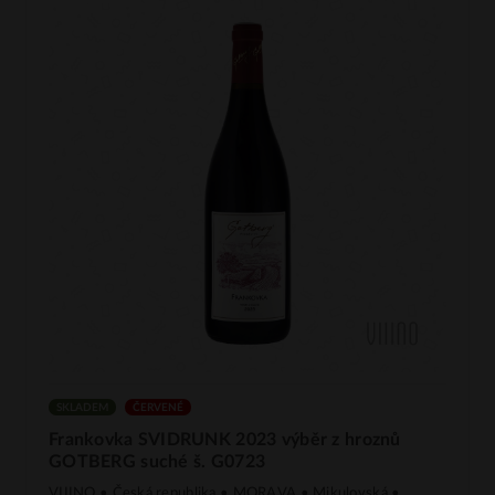
SKLADEM
ČERVENÉ
Frankovka SVIDRUNK 2023 výběr z hroznů
GOTBERG suché š. G0723
VIIINO • Česká republika • MORAVA • Mikulovská •