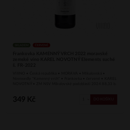
SKLADEM
ČERVENÉ
Frankovka KAMENNÝ VRCH 2022 moravské
zemské víno KAREL NOVOTNÝ Elements suché
š. FR-2022
VIIINO • Česká republika • MORAVA • Mikulovská •
Novosedly "Kamenný vrch" • Frankovka • červené • KAREL
NOVOTNÝ • ZM NSV Mikulovské podoblasti 2024 88,33 b.
349 Kč
DO KOŠÍKU