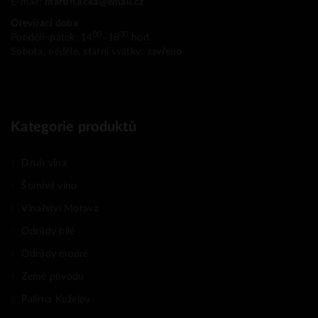
E-mail:
martin.licka@email.cz
Otevírací doba
00
00
Pondělí–pátek: 14
–18
hod.
Sobota, neděle, státní svátky: zavřeno
Kategorie produktů
Druh vína
Šumivé víno
Vinařství Morava
Odrůdy bílé
Odrůdy modré
Země původu
Palírna Kuželov