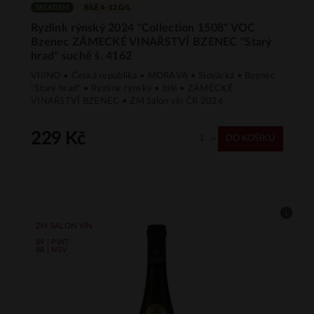
SKLADEM
BÍLÉ 4–12 G/L
Ryzlink rýnský 2024 "Collection 1508" VOC
Bzenec ZÁMECKÉ VINAŘSTVÍ BZENEC "Starý
hrad" suché š. 4162
VIIINO • Česká republika • MORAVA • Slovácká • Bzenec
"Starý hrad" • Ryzlink rýnský • bílé • ZÁMECKÉ
VINAŘSTVÍ BZENEC • ZM Salon vín ČR 2026
229 Kč
DO KOŠÍKU
ZM SALON VÍN
89 | PWT
88 | NSV