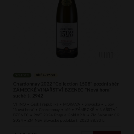
SKLADEM
BÍLÉ 4–12 G/L
Chardonnay 2022 "Collection 1508" pozdní sběr
ZÁMECKÉ VINAŘSTVÍ BZENEC "Nová hora"
suché š. 2942
VIIINO • Česká republika • MORAVA • Slovácká • Lipov
"Nová hora" • Chardonnay • bílé • ZÁMECKÉ VINAŘSTVÍ
BZENEC • PWT 2024 Prague Gold 89 b. • ZM Salon vín ČR
2024 • ZM NSV Slovácké podoblasti 2023 88,33 b.