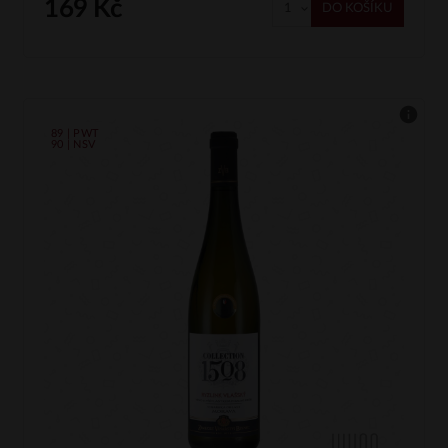
169 Kč
DO KOŠÍKU
89 | PWT
90 | NSV