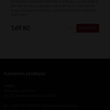
ZÁMECKÉ VINAŘSTVÍ BZENEC • ZM Salon vín ČR 2024 •
ZM NSV Slovácké podoblasti 2024 88,33 b. • PWT 2024
Prague Premium Gold 93 b. • ZM NSV Slovácké podoblasti
2023 88 b.
169 Kč
DO KOŠÍKU
Kamenná prodejna
VIIINO
Vítkovická 3299/3A
702 00 Moravská Ostrava a Přívoz
Tel.: +420 739 600 447 (během otevírací doby)