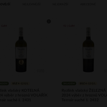
OVĚJŠÍ
NEJLEVNĚJŠÍ
NEJDRAŽŠÍ
ABECEDNĚ
 | GdM
92 | GdM
LADEM
BÍLÉ 4–12 G/L
SKLADEM
BÍLÉ 4–12 G/L
zlink vlašský KOTELNÁ
Ryzlink vlašský ŽELEZNÁ
24 výběr z hroznů VOLAŘÍK
2024 výběr z hroznů VO
roir suché š. 2431
Terroir suché š. 2432