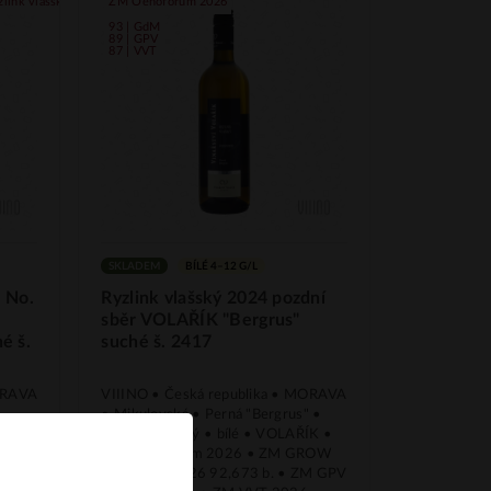
link vlašský
ZM Oenoforum 2026
93 | GdM
89 | GPV
87 | VVT
SKLADEM
BÍLÉ 4–12 G/L
 No.
Ryzlink vlašský 2024 pozdní
É
sběr VOLAŘÍK "Bergrus"
é š.
suché š. 2417
MORAVA
VIIINO • Česká republika • MORAVA
• Mikulovská • Perná "Bergrus" •
Ryzlink vlašský • bílé • VOLAŘÍK •
ZM Oenoforum 2026 • ZM GROW
ink
du Monde 2026 92,673 b. • ZM GPV