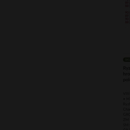
89 
88 
90 
89 
90 
88 
SK
Ryz
hr
pol
VII
• M
Ryz
Cha
GRO
ZM 
SM 