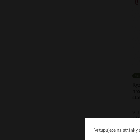
91
89 
SK
Ryz
hr
sta
VII
• M
Ryz
ZM 
Vstupujete na stránky s
ZM 