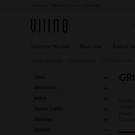
Prodejna
Oblíbené
O nás
Kontakty
Vinařství Morava
Druh vína
Šumivé ví
VIIINO ☘️ e-shop
Soutěže, kritici
GROW du Monde
GR
CENA
DRUH VÍNA
189 Kč
369 Kč
tiché
BARVA
GROW d
bílé
různými
OBSAH CUKRU
zásadní 
suché
Chorvats
ODRŮDA
polosuché
Ryzlink vlašský
ROČNÍK