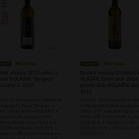
| NV
| VR
| NSV
| ONF
| GPV
| VVT
LADEM
BÍLÉ 4–12 G/L
SKLADEM
BÍLÉ 4–12 G/L
link vlašský 2023 výběr z
Ryzlink vlašský DUNAJO
oznů VOLAŘÍK "Bergrus"
VLAŠÁK Zimní vrch 2024
osuché š. 2315
pozdní sběr VOLAŘÍK suc
2412
INO • Česká republika • MORAVA
VIIINO • Česká republika • 
ikulovská • Perná "Bergrus" •
• Mikulovská • Dolní Dunajovic
link vlašský • bílé • VOLAŘÍK •
"Zimní vrch" • Ryzlink vlašský •
mpion of the category & PM
• VOLAŘÍK • SM GROW du Mo
W du Monde 2026 94,33 b. •
2025 89 b. • Nejlepší vína ČR
GROW du Monde 2025 92 b. •
2025/26 91 b. • ZM Král vín Č
Salon vín ČR 2026 • Nejlepší vína
2025 87,8 b.