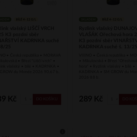
LADEM
BÍLÉ 4–12 G/L
SKLADEM
BÍLÉ 4–12 G/L
link vlašský LIŠČÍ VRCH
Ryzlink vlašský DUNAJO
5 K3 pozdní sběr
VLAŠÁK Ořechová hora 
NAŘSTVÍ KADRNKA suché
K3 pozdní sběr VINAŘST
08/25
KADRNKA suché š. 13/2
INO • Česká republika • MORAVA
VIIINO • Česká republika • 
kulovská • Březí "Liščí vrch" •
• Mikulovská • Březí "Ořechov
link vlašský • bílé • KADRNKA •
hora" • Ryzlink vlašský • bílé •
GROW du Monde 2026 90,67 b.
KADRNKA • SM GROW du Mo
2026 88 b.
89 Kč
289 Kč
DO KOŠÍKU
DO KOŠ