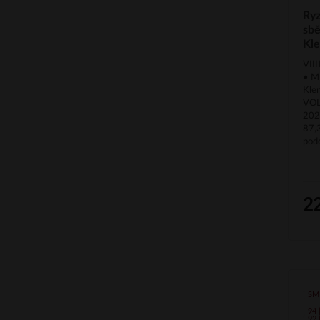
Ryz
sb
Kle
VII
• M
Klen
VOL
202
87,
pod
2
SM
94
92