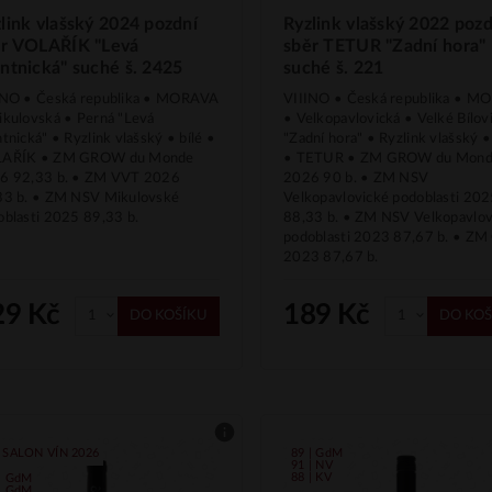
link vlašský 2024 pozdní
Ryzlink vlašský 2022 pozd
ěr VOLAŘÍK "Levá
sběr TETUR "Zadní hora"
ntnická" suché š. 2425
suché š. 221
INO • Česká republika • MORAVA
VIIINO • Česká republika • 
ikulovská • Perná "Levá
• Velkopavlovická • Velké Bílov
tnická" • Ryzlink vlašský • bílé •
"Zadní hora" • Ryzlink vlašský •
AŘÍK • ZM GROW du Monde
• TETUR • ZM GROW du Mon
6 92,33 b. • ZM VVT 2026
2026 90 b. • ZM NSV
33 b. • ZM NSV Mikulovské
Velkopavlovické podoblasti 20
oblasti 2025 89,33 b.
88,33 b. • ZM NSV Velkopavlov
podoblasti 2023 87,67 b. • Z
2023 87,67 b.
29 Kč
189 Kč
DO KOŠÍKU
DO KOŠ
 SALON VÍN 2026
89 | GdM
91 | NV
88 | KV
 | GdM
 | GdM