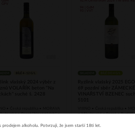
 | GdM
VZM Oenoforum 2026 The Best Ryz
| GPV
94 | GdM
93 | VVT
LADEM
BÍLÉ 4–12 G/L
SKLADEM
BÍLÉ DO 4 G/L
link vlašský 2024 výběr z
Ryzlink vlašský 2025 EGO
oznů VOLAŘÍK beton "Na
69 pozdní sběr ZÁMECK
tkách" suché š. 2428
VINAŘSTVÍ BZENEC such
5101
INO • Česká republika • MORAVA
VIIINO • Česká republika • 
ikulovská • Perná "Na statkách" •
• Mikulovská • Perná • Ryzlink
link vlašský • bílé • VOLAŘÍK •
vlašský • bílé • ZÁMECKÉ
GROW du Monde 2026 91 b. •
VINAŘSTVÍ BZENEC • VZM
 prodejem alkoholu. Potvrzuji, že jsem starší 18ti let.
GPV 2026 88,67 b.
Oenoforum 2026 The Best Ryzl