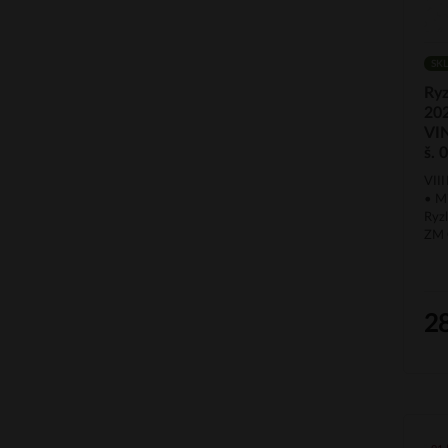
SK
Ryz
202
VI
š. 
VII
• Mi
Ryz
ZM 
2