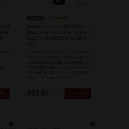
SKLADEM
BÍLÉ 4–12 G/L
VSKÝ
Ryzlink vlašský LIŠČÍ VRCH
2025
2023 "Traditional line" výběr z
VÍ
hroznů MIKROSVÍN suché š.
5
323
MORAVA
VIIINO • Česká republika • MORAVA
á
• Mikulovská • Březí "Liščí vrch" •
Ryzlink vlašský • bílé • MIKROSVÍN
nde
• ZM GROW du Monde 2025 90 b. •
SM Salon vín ČR 2026 • PWT 2025
Prague Premium Gold 92 b.
315 Kč
ÍKU
DO KOŠÍKU