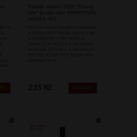
ní
Ryzlink vlašský 2024 "Flower
line" pozdní sběr MIKROSVÍN
suché š. 402
MORAVA
VIIINO • Česká republika • MORAVA
ice
• Mikulovská • Ryzlink vlašský • bílé
 bílé
• MIKROSVÍN • ZM GROW du
de
Monde 2026 90,33 b. • ZM GROW
du Monde 2025 91 b. • SM Salon vín
25
ČR 2026 • PWT 2025 Prague Wine
ické
Champion 96 b.
M GPV
235 Kč
ÍKU
DO KOŠÍKU
89 | GdM
92 | NV