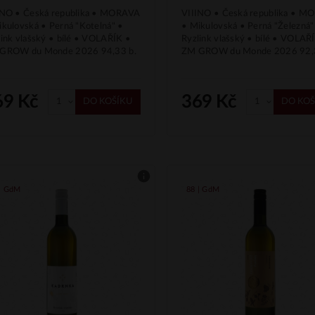
INO • Česká republika • MORAVA
VIIINO • Česká republika • 
ikulovská • Perná "Kotelná" •
• Mikulovská • Perná "Železná"
link vlašský • bílé • VOLAŘÍK •
Ryzlink vlašský • bílé • VOLAŘ
GROW du Monde 2026 94,33 b.
ZM GROW du Monde 2026 92,3
69 Kč
369 Kč
DO KOŠÍKU
DO KOŠ
 | GdM
88 | GdM