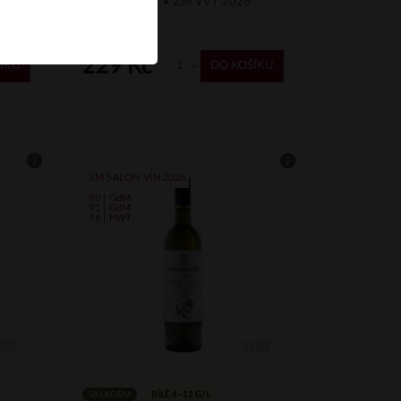
 2026
2026 88,67 b. • ZM VVT 2026
87,33 b.
229 Kč
ÍKU
DO KOŠÍKU
SM SALON VÍN 2026
90 | GdM
91 | GdM
96 | PWT
SKLADEM
BÍLÉ 4–12 G/L