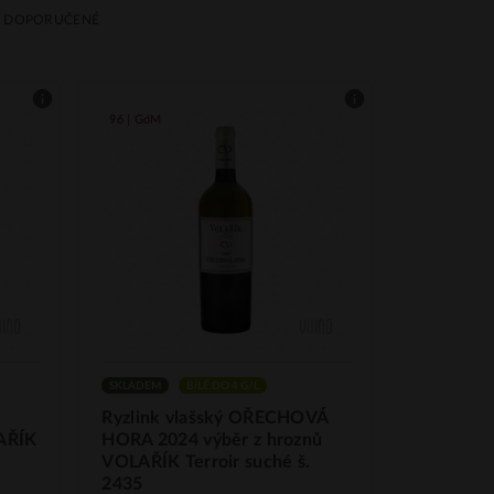
DOPORUČENÉ
96 | GdM
SKLADEM
BÍLÉ DO 4 G/L
Ryzlink vlašský OŘECHOVÁ
LAŘÍK
HORA 2024 výběr z hroznů
VOLAŘÍK Terroir suché š.
2435