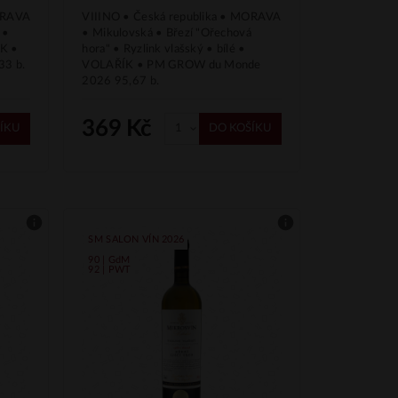
MORAVA
VIIINO • Česká republika • MORAVA
 •
• Mikulovská • Březí "Ořechová
ÍK •
hora" • Ryzlink vlašský • bílé •
3 b.
VOLAŘÍK • PM GROW du Monde
2026 95,67 b.
369 Kč
ÍKU
DO KOŠÍKU
SM SALON VÍN 2026
90 | GdM
92 | PWT