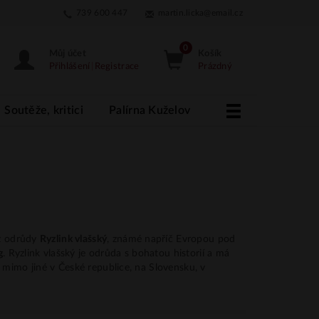
739 600 447
martin.licka@email.cz
Můj účet
Košík
Přihlášení
|
Registrace
Prázdný
Soutěže, kritici
Palírna Kuželov
More
 z odrůdy
Ryzlink vlašský
, známé napříč Evropou pod
g
. Ryzlink vlašský je odrůda s bohatou historií a má
 mimo jiné v České republice, na Slovensku, v