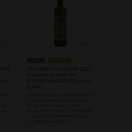
SKLADEM
BÍLÉ DO 4 G/L
VSKÝ
SPOLKOVÝ VLAŠÁK #3 2024
moravské zemské víno
hé š.
DUNAJOVSKÉ KOPCE suché
š. 2447
MORAVA
VIIINO • Česká republika • MORAVA
e
• Mikulovská • Dolní Dunajovice &
 bílé
Březí • Ryzlink vlašský • bílé •
nde
DUNAJOVSKÉ KOPCE • SM GROW
du Monde 2025 88,5 b. • Nejlepší
R
vína ČR 2025/26 92 b.