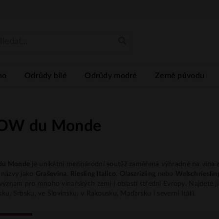
no
Odrůdy bílé
Odrůdy modré
Země původu
OW du Monde
u Monde
je unikátní mezinárodní soutěž zaměřená výhradně na vína
 názvy jako
Graševina
,
Riesling Italico
,
Olaszrizling
nebo
Welschrieslin
význam pro mnoho vinařských zemí i oblastí střední Evropy. Najdete ji
ku, Srbsku, ve Slovinsku, v Rakousku, Maďarsku i severní Itálii.