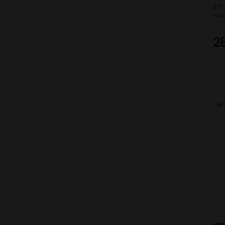
ZM 
bílé nad 12 g/l
Mik
červené
2
BIO
89 