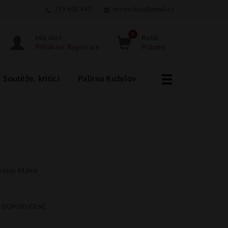
739 600 447
martin.licka@email.cz
Můj účet
Košík
Přihlášení
|
Registrace
Prázdný
Soutěže, kritici
Palírna Kuželov
More
islav Málek
DOPORUČENÉ