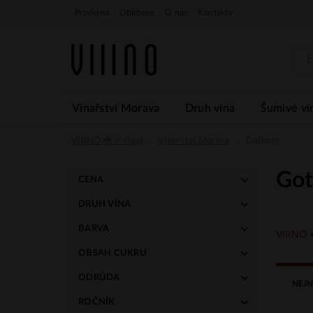
Prodejna
Oblíbené
O nás
Kontakty
Vinařství Morava
Druh vína
Šumivé ví
VIIINO ☘️ e-shop
Vinařství Morava
Gotberg
Got
CENA
DRUH VÍNA
169 Kč
299 Kč
tiché
BARVA
VIIINO
bílé
OBSAH CUKRU
červené
suché
ODRŮDA
NEJN
polosladké
Frankovka
ROČNÍK