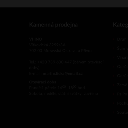
Kamenná prodejna
Kateg
VIIINO
Druh 
Vítkovická 3299/3A
Šumiv
702 00 Moravská Ostrava a Přívoz
Vinař
Tel.: +420 739 600 447 (během otevírací
Odrůd
doby)
E-mail:
martin.licka@email.cz
Odrů
Otevírací doba
Země
00
00
Pondělí–pátek: 14
–18
hod.
Sobota, neděle, státní svátky: zavřeno
Palír
Pochu
Soutěž