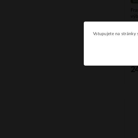
SK
Fr
vý
suc
VII
Vstupujete na stránky s
• M
Fra
ZM 
89 b
2