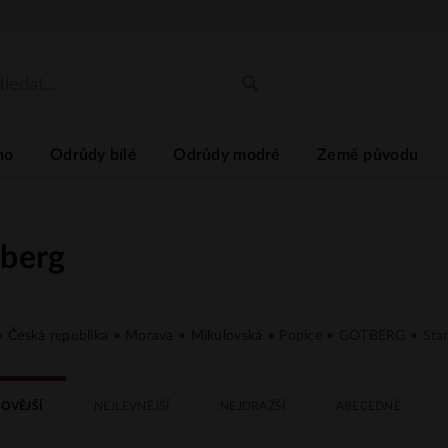
no
Odrůdy bílé
Odrůdy modré
Země původu
berg
•
Česká republika
•
Morava
•
Mikulovská
• Popice • GOTBERG • Stan
OVĚJŠÍ
NEJLEVNĚJŠÍ
NEJDRAŽŠÍ
ABECEDNĚ