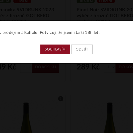
LADEM
ČERVENÉ
SKLADEM
ČERVENÉ
ankovka SVIDRUNK 2023
Pinot Noir SVIDRUNK 20
běr z hroznů GOTBERG
výběr z hroznů GOTBER
hé š. G0723
suché š. G2119
INO • Česká republika • MORAVA
VIIINO • Česká republika • 
 prodejem alkoholu. Potvrzuji, že jsem starší 18ti let.
ikulovská • Popice "Svidrunk" •
• Mikulovská • Popice "Svidrun
nkovka • červené • GOTBERG •
Rulandské modré • červené •
NSV Mikulovské podoblasti 2025
GOTBERG
SOUHLASÍM
ODEJÍT
.
49 Kč
289 Kč
DO KOŠÍKU
DO KOŠ