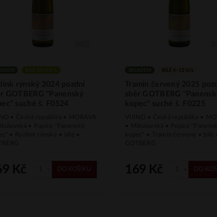
LADEM
BÍLÉ DO 4 G/L
SKLADEM
BÍLÉ 4–12 G/L
link rýnský 2024 pozdní
Tramín červený 2025 poz
ěr GOTBERG "Panenský
sběr GOTBERG "Panensk
ec" suché š. F0524
kopec" suché š. F0225
INO • Česká republika • MORAVA
VIIINO • Česká republika • 
ikulovská • Popice "Panenský
• Mikulovská • Popice "Panens
c" • Ryzlink rýnský • bílé •
kopec" • Tramín červený • bílé 
TBERG
GOTBERG
69 Kč
169 Kč
DO KOŠÍKU
DO KOŠ