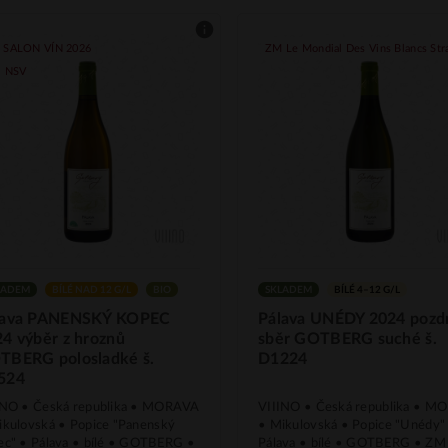
 SALON VÍN 2026
ZM Le Mondial Des Vins Blancs Str
| NSV
LADEM
BÍLÉ NAD 12 G/L
BIO
SKLADEM
BÍLÉ 4–12 G/L
lava PANENSKÝ KOPEC
Pálava UNÉDY 2024 pozd
4 výběr z hroznů
sběr GOTBERG suché š.
TBERG polosladké š.
D1224
524
INO • Česká republika • MORAVA
VIIINO • Česká republika • 
ikulovská • Popice "Panenský
• Mikulovská • Popice "Unédy"
ec" • Pálava • bílé • GOTBERG •
Pálava • bílé • GOTBERG • ZM