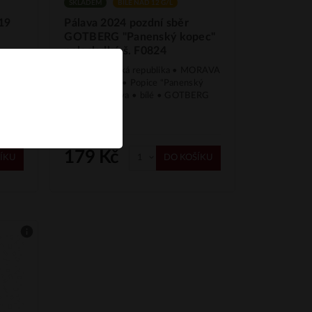
SKLADEM
BÍLÉ NAD 12 G/L
19
Pálava 2024 pozdní sběr
G
GOTBERG "Panenský kopec"
polosladké š. F0824
MORAVA
VIIINO • Česká republika • MORAVA
k" •
• Mikulovská • Popice "Panenský
kopec" • Pálava • bílé • GOTBERG
179 Kč
ÍKU
DO KOŠÍKU