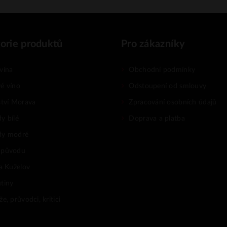
orie produktů
Pro zákazníky
vína
Obchodní podmínky
é víno
Odstoupení od smlouvy
ství Morava
Zpracování osobních údajů
y bílé
Doprava a platba
dy modré
 původu
na Kuželov
tiny
e, průvodci, kritici