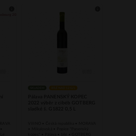
asbourg 2026
SKLADEM
BÍLÉ NAD 12 G/L
ní
Pálava PANENSKÝ KOPEC
2022 výběr z cibéb GOTBERG
sladké š. G1822 0,5 L
MORAVA
VIIINO • Česká republika • MORAVA
 •
• Mikulovská • Popice "Panenský
 Le
kopec" • Pálava • bílé • GOTBERG