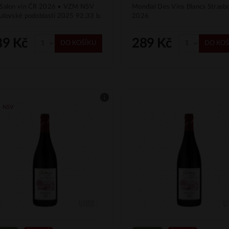
Salon vín ČR 2026 • VZM NSV
Mondial Des Vins Blancs Strasb
ulovské podoblasti 2025 92,33 b.
2026
89 Kč
289 Kč
DO KOŠÍKU
DO KOŠ
| NSV