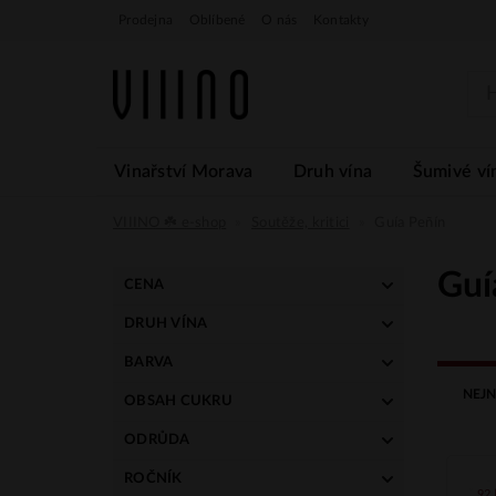
Prodejna
Oblíbené
O nás
Kontakty
Vinařství Morava
Druh vína
Šumivé ví
VIIINO ☘️ e-shop
Soutěže, kritici
Guía Peñín
Guí
CENA
DRUH VÍNA
309 Kč
599 Kč
tiché
BARVA
šumivé • perlivé
bílé
NEJN
OBSAH CUKRU
červené
suché
ODRŮDA
brut nature
Cuvée bílé
ROČNÍK
92 