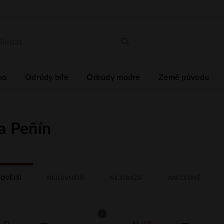
no
Odrůdy bílé
Odrůdy modré
Země původu
a Peñín
OVĚJŠÍ
NEJLEVNĚJŠÍ
NEJDRAŽŠÍ
ABECEDNĚ
| JD
91 | GP