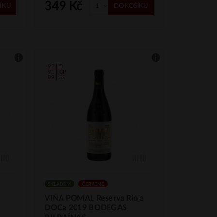
349 Kč
ÍKU
DO KOŠÍKU
92 | D
91 | GP
89 | RP
SKLADEM
ČERVENÉ
VIÑA POMAL Reserva Rioja
DOCa 2019 BODEGAS