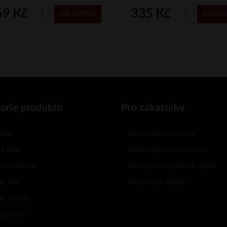
69 Kč
335 Kč
DO KOŠÍKU
DO KOŠ
orie produktů
Pro zákazníky
vína
Obchodní podmínky
é víno
Odstoupení od smlouvy
ství Morava
Zpracování osobních údajů
y bílé
Doprava a platba
dy modré
 původu