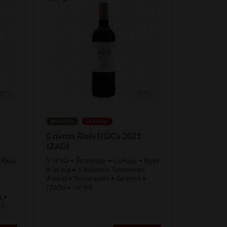
SKLADEM
ČERVENÉ
Crianza Rioja DOCa 2021
IZADI
 Rioja
VIIINO • Španělsko • La Rioja • Rioja
Alavesa • Villabuena, Samaniego,
Ábalos • Tempranillo • červené •
IZADI • GP 93
1 •
91