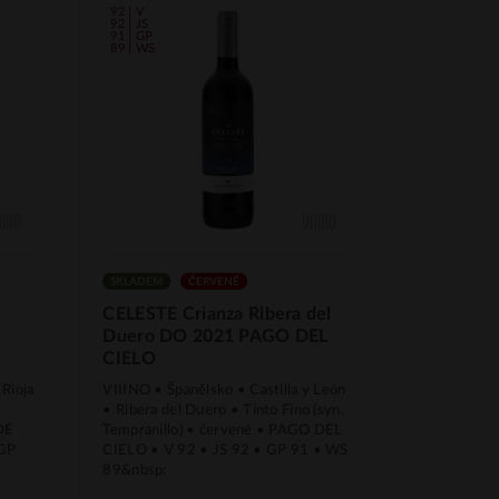
92 | V
92 | JS
91 | GP
89 | WS
SKLADEM
ČERVENÉ
CELESTE Crianza Ribera del
Duero DO 2021 PAGO DEL
CIELO
 Rioja
VIIINO • Španělsko • Castilla y León
• Ribera del Duero • Tinto Fino (syn.
DE
Tempranillo) • červené • PAGO DEL
 GP
CIELO • V 92 • JS 92 • GP 91 • WS
89&nbsp;