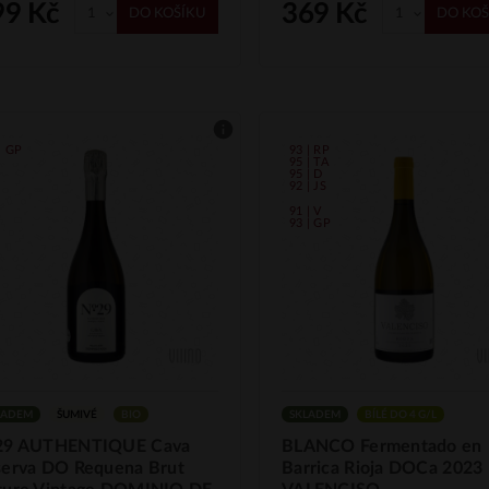
99 Kč
369 Kč
DO KOŠÍKU
DO KOŠ
| GP
93 | RP
95 | TA
95 | D
92 | JS
91 | V
93 | GP
LADEM
ŠUMIVÉ
BIO
SKLADEM
BÍLÉ DO 4 G/L
29 AUTHENTIQUE Cava
BLANCO Fermentado en
serva DO Requena Brut
Barrica Rioja DOCa 2023