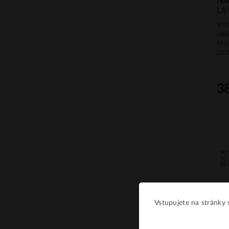
Na
LA
VII
Uti
Mac
DOM
3
90 
90 
89 
Vstupujete na stránky s