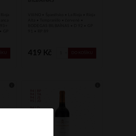
BILBAÍNAS
 Rioja
VIIINO • Španělsko • La Rioja • Rioja
lanca
Alta • Tempranillo • červené •
 93+
BODEGAS BILBAÍNAS • D 92 • GP
 • GP
91 • RP 89
419 Kč
ÍKU
DO KOŠÍKU
94 | RP
94 | TA
94 | JS
95 | JD
94 | D
93 | GP