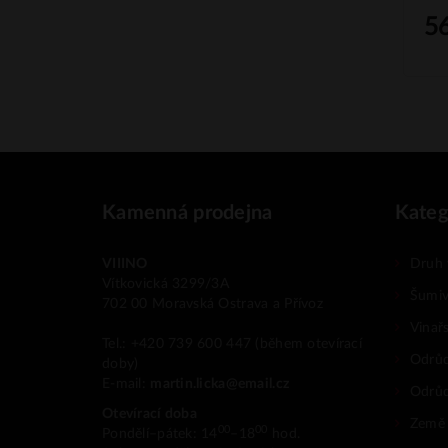
5
Kamenná prodejna
Kateg
VIIINO
Druh 
Vítkovická 3299/3A
Šumiv
702 00 Moravská Ostrava a Přívoz
Vinař
Tel.: +420 739 600 447 (během otevírací
Odrůd
doby)
E-mail:
martin.licka@email.cz
Odrů
Otevírací doba
Země
00
00
Pondělí–pátek: 14
–18
hod.