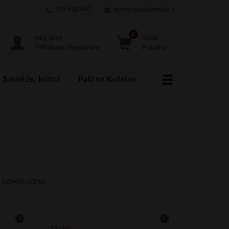
739 600 447
martin.licka@email.cz
Můj účet
Košík
Přihlášení
|
Registrace
Prázdný
Soutěže, kritici
Palírna Kuželov
More
DOPORUČENÉ
93 | GP