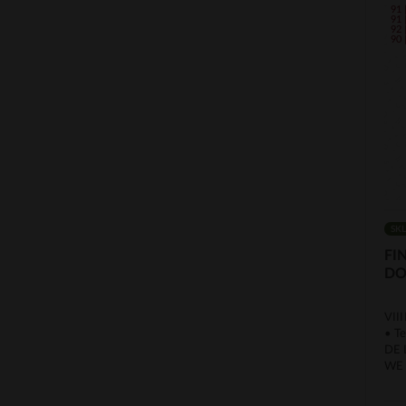
91 
91 
92 
90 
SK
FI
DO
VIII
• T
DE 
WE