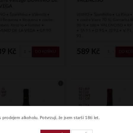
ture Vintage DOMINIO DE
VALENCISO
 VEGA
INO • Španělsko • Valencia •
VIIINO • Španělsko • La Rioja •
el‑Requena • Requena • cuvée
• cuvée Viura 70 %, Garnacha B
abeo, Xarel·lo • šumivé •
30 % • bílé • VALENCISO • RP
INIO DE LA VEGA • GP 90
• TA 95 • D 95 • JS 92 • V 91
93
89 Kč
589 Kč
DO KOŠÍKU
DO KOŠ
| JS
92 | RP
| WE
90 | JS
| GP
90 | WE
92 | GP
91 | TA
 prodejem alkoholu. Potvrzuji, že jsem starší 18ti let.