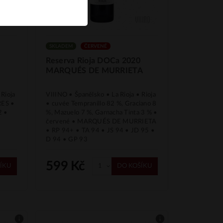
SKLADEM
ČERVENÉ
Reserva Rioja DOCa 2020
MARQUÉS DE MURRIETA
 Rioja
VIIINO • Španělsko • La Rioja • Rioja
RES •
• cuvée Tempranillo 82 %, Graciano 8
2 •
%, Mazuelo 7 %, Garnacha Tinta 3 % •
červené • MARQUÉS DE MURRIETA
• RP 94+ • TA 94 • JS 94 • JD 95 •
D 94 • GP 93
599 Kč
ÍKU
DO KOŠÍKU