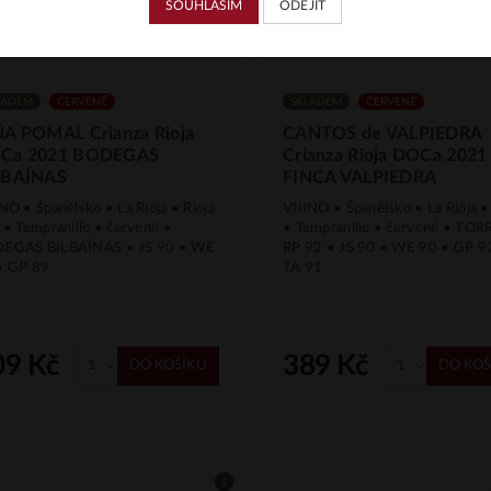
SOUHLASÍM
ODEJÍT
LADEM
ČERVENÉ
SKLADEM
ČERVENÉ
ÑA POMAL Crianza Rioja
CANTOS de VALPIEDRA
Ca 2021 BODEGAS
Crianza Rioja DOCa 2021
LBAÍNAS
FINCA VALPIEDRA
NO • Španělsko • La Rioja • Rioja
VIIINO • Španělsko • La Rioja •
 • Tempranillo • červené •
• Tempranillo • červené • TOR
EGAS BILBAÍNAS • JS 90 • WE
RP 92 • JS 90 • WE 90 • GP 9
• GP 89
TA 91
09 Kč
389 Kč
DO KOŠÍKU
DO KOŠ