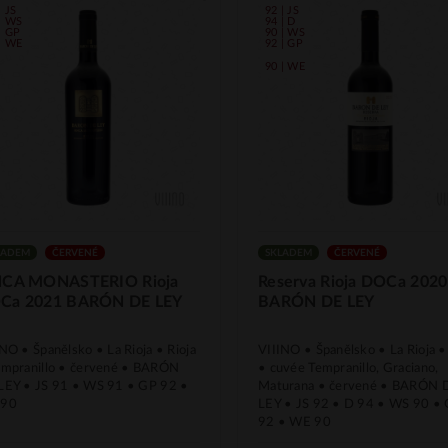
| JS
92 | JS
| WS
94 | D
| GP
90 | WS
| WE
92 | GP
90 | WE
LADEM
ČERVENÉ
SKLADEM
ČERVENÉ
NCA MONASTERIO Rioja
Reserva Rioja DOCa 2020
Ca 2021 BARÓN DE LEY
BARÓN DE LEY
NO • Španělsko • La Rioja • Rioja
VIIINO • Španělsko • La Rioja •
empranillo • červené • BARÓN
• cuvée Tempranillo, Graciano,
LEY • JS 91 • WS 91 • GP 92 •
Maturana • červené • BARÓN 
 90
LEY • JS 92 • D 94 • WS 90 •
92 • WE 90