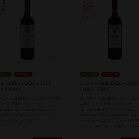
| GP
91 | TA
| TA
90 | WE
| JS
90 | V
91 | JD
LADEM
ČERVENÉ
SKLADEM
ČERVENÉ
serva Rioja DOCa 2018
Crianza Rioja DOCa 2022
IS CAÑAS
LUIS CAÑAS
NO • Španělsko • La Rioja • Rioja
VIIINO • Španělsko • La Rioja •
vesa • Villabuena • cuvée
Alavesa • Villabuena • cuvée
pranillo 95 %, Graciano 5 % •
Tempranillo 95 %, Garnacha,
vené • LUIS CAÑAS • JD 92 •
Graciano, Viura, Malvasía 5 % •
91 • TA 91 • JS 91
červené • LUIS CAÑAS • GP 9
TA 91 • WE 90 • VM 90 • JD 