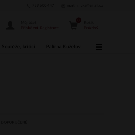
739 600 447
martin.licka@email.cz
Můj účet
Košík
Přihlášení
|
Registrace
Prázdný
Soutěže, kritici
Palírna Kuželov
More
DOPORUČENÉ