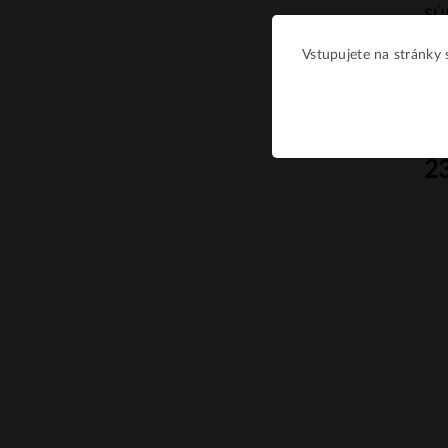
SŮK
2
Vstupujete na stránky s
VII
• S
"Krá
SŮ
2