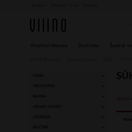
Prodejna
Oblíbené
O nás
Kontakty
Vinařství Morava
Druh vína
Šumivé ví
VIIINO ☘️ e-shop
Vinařství Morava
Sůkal
SŮKAL.
SŮK
CENA
DRUH VÍNA
169 Kč
239 Kč
tiché
BARVA
VIIINO
bílé
OBSAH CUKRU
suché
ODRŮDA
NEJN
Müller Thurgau • Rivaner
ROČNÍK