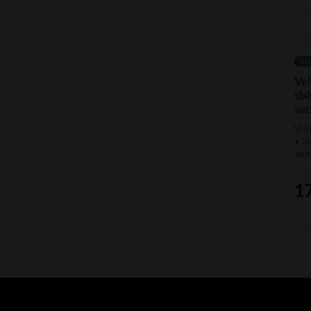
SK
Vel
sb
suc
VII
• S
Velt
1