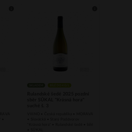
SKLADEM
BÍLÉ DO 4 G/L
Rulandské šedé 2025 pozdní
sběr SŮKAL "Krásná hora"
suché š. 3
MORAVA
VIIINO • Česká republika • MORAVA
" •
• Slovácká • Starý Poddvorov
"Krásná hora" • Rulandské šedé • bílé
• SŮKAL