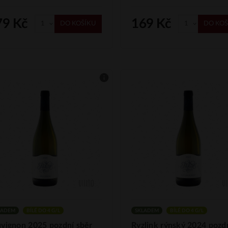
79 Kč
169 Kč
DO KOŠÍKU
DO KOŠ
LADEM
BÍLÉ DO 4 G/L
SKLADEM
BÍLÉ DO 4 G/L
vignon 2025 pozdní sběr
Ryzlink rýnský 2024 pozd