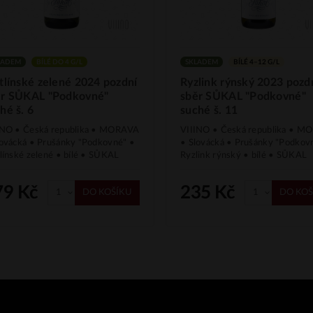
LADEM
BÍLÉ DO 4 G/L
SKLADEM
BÍLÉ 4–12 G/L
tlínské zelené 2024 pozdní
Ryzlink rýnský 2023 pozd
ěr SŮKAL "Podkovné"
sběr SŮKAL "Podkovné"
hé š. 6
suché š. 11
INO • Česká republika • MORAVA
VIIINO • Česká republika • 
lovácká • Prušánky "Podkovné" •
• Slovácká • Prušánky "Podkov
línské zelené • bílé • SŮKAL
Ryzlink rýnský • bílé • SŮKAL
79 Kč
235 Kč
DO KOŠÍKU
DO KOŠ