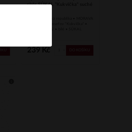
sběr SŮKAL "Kukvička" suché
š. 12025
MORAVA
VIIINO • Česká republika • MORAVA
né" •
• Slovácká • Josefov "Kukvička" •
Ryzlink vlašský • bílé • SŮKAL
239 Kč
ÍKU
DO KOŠÍKU