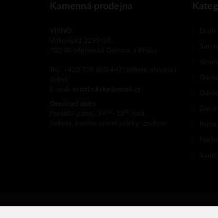
Kamenná prodejna
Kateg
VIIINO
Druh 
Vítkovická 3299/3A
Šumiv
702 00 Moravská Ostrava a Přívoz
Vinař
Tel.: +420 739 600 447 (během otevírací
Odrůd
doby)
E-mail:
martin.licka@email.cz
Odrů
Otevírací doba
Země
00
00
Pondělí–pátek: 14
–18
hod.
Sobota, neděle, státní svátky: zavřeno
Palír
Pochu
Soutěž