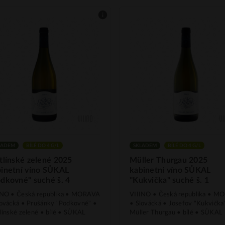
LADEM
BÍLÉ DO 4 G/L
SKLADEM
BÍLÉ DO 4 G/L
tlínské zelené 2025
Müller Thurgau 2025
inetní víno SŮKAL
kabinetní víno SŮKAL
dkovné" suché š. 4
"Kukvička" suché š. 1
INO • Česká republika • MORAVA
VIIINO • Česká republika • 
lovácká • Prušánky "Podkovné" •
• Slovácká • Josefov "Kukvička
línské zelené • bílé • SŮKAL
Müller Thurgau • bílé • SŮKAL