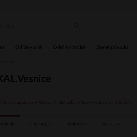
no
Odrůdy bílé
Odrůdy modré
Země původu
Vesnice
AL.Vesnice
•
Česká republika
•
Morava
•
Slovácká
• Nový Poddvorov •
SŮKAL
OVĚJŠÍ
NEJLEVNĚJŠÍ
NEJDRAŽŠÍ
ABECEDNĚ