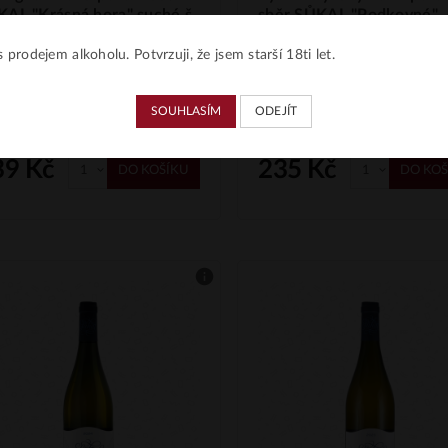
AL "Krásná hora" suché š.
sběr SŮKAL "Podkovné"
suché š. 4
 prodejem alkoholu. Potvrzuji, že jsem starší 18ti let.
INO • Česká republika • MORAVA
VIIINO • Česká republika • 
lovácká • Starý Poddvorov
• Slovácká • Prušánky "Podkov
sná hora" • Sauvignon • bílé •
Ryzlink rýnský • bílé • SŮKAL
SOUHLASÍM
ODEJÍT
KAL
39 Kč
235 Kč
DO KOŠÍKU
DO KOŠ