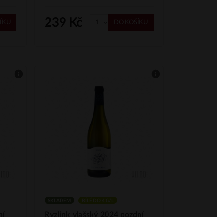
239 Kč
ÍKU
DO KOŠÍKU
SKLADEM
BÍLÉ DO 4 G/L
ní
Ryzlink vlašský 2024 pozdní