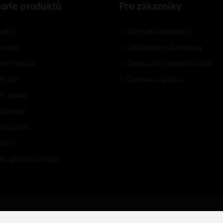
orie produktů
Pro zákazníky
vína
Obchodní podmínky
é víno
Odstoupení od smlouvy
ství Morava
Zpracování osobních údajů
y bílé
Doprava a platba
dy modré
 původu
na Kuželov
tiny
e, průvodci, kritici
Platební možnosti