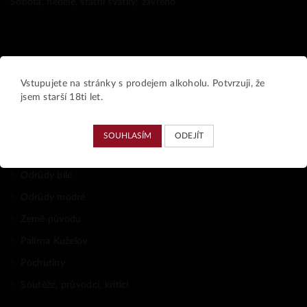
Sobota, neděle, státní svátky: zavřeno
Kategorie produktů
Vstupujete na stránky s prodejem alkoholu. Potvrzuji, že
jsem starší 18ti let.
Druh vína
Šumivé víno
SOUHLASÍM
ODEJÍT
Vinařství Morava
Odrůdy bílé
Odrůdy modré
Země původu
Palírna Kuželov
Pochutiny
Soutěže, průvodci, kritici