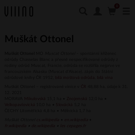
Muškát Ottonel
Muškát Ottonel
MO
Muscat Ottonel
– spontánní kříženec
odrůdy Chasselas Blanc a přesně nespecifikované odrůdy z
rodiny odrůd Muscat, Francie, odrůda se rozšířila nejprve ve
francouzském Alsasku (Muscat d'Alsace), zápis do Státní
odrůdové knihy ČR 1952,
bílá moštová odrůda
,
bílá vína
Muškát Ottonel – registrované vinice v
ČR
48,88 ha, údaje k 31.
12. 2021
MORAVA
Mikulovská
15,1 ha •
Znojemská
12,0 ha •
Velkopavlovická
10,0 ha •
Slovácká
5,2 ha
ČECHY Litoměřická 4,8 ha • Mělnická 1,7 ha
Muškát Ottonel
cs.
wikipedia
•
en.wikipedia
•
fr.
wikipedia
•
de.wikipedia
•
les cepages.fr