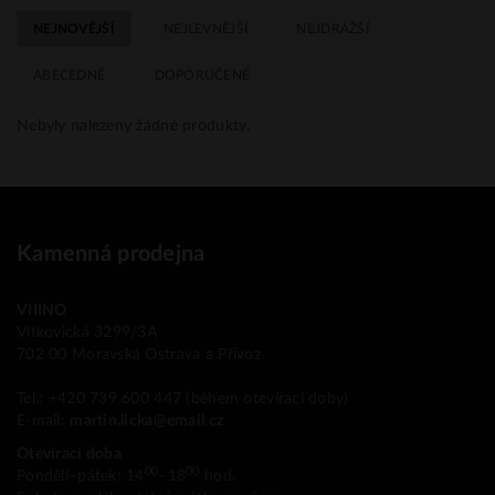
NEJNOVĚJŠÍ
NEJLEVNĚJŠÍ
NEJDRAŽŠÍ
ABECEDNĚ
DOPORUČENÉ
Nebyly nalezeny žádné produkty.
Kamenná prodejna
VIIINO
Vítkovická 3299/3A
702 00 Moravská Ostrava a Přívoz
Tel.: +420 739 600 447 (během otevírací doby)
E-mail:
martin.licka@email.cz
Otevírací doba
00
00
Pondělí–pátek: 14
–18
hod.