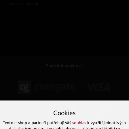
Doprava a platba
Platební možnosti
Cookies
Tento e-shop a partneři potřebují Váš
souhlas
k využití jednotlivých
dat, aby Vám mimo jiné mohli ukazovat informace týkající se