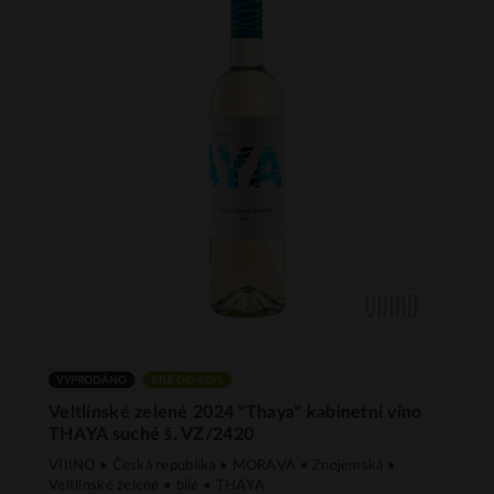
VYPRODÁNO
BÍLÉ DO 4 G/L
Veltlínské zelené 2024 "Thaya" kabinetní víno
THAYA suché š. VZ/2420
VIIINO • Česká republika • MORAVA • Znojemská •
Veltlínské zelené • bílé • THAYA