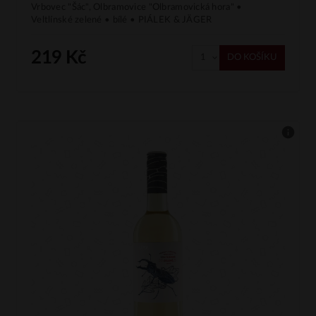
Vrbovec "Šác", Olbramovice "Olbramovická hora" •
Veltlínské zelené • bílé • PIÁLEK & JÄGER
219 Kč
DO KOŠÍKU