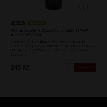
SKLADEM
BÍLÉ DO 4 G/L
Veltlínské zelené 2022 VOC Znojmo THAYA
suché š. VZ/2264
VIIINO • Česká republika • MORAVA • Znojemská •
Vrbovec "Slunný vrch" • Veltlínské zelené • bílé • THAYA •
SM Salon vín ČR 2024 • ZM NSV Znojemské podoblasti
2023 88 b.
245 Kč
DO KOŠÍKU