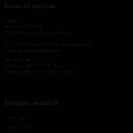
Kamenná prodejna
VIIINO
Vítkovická 3299/3A
702 00 Moravská Ostrava a Přívoz
Tel.: +420 739 600 447 (během otevírací doby)
E-mail:
martin.licka@email.cz
Otevírací doba
00
00
Pondělí–pátek: 14
–18
hod.
Sobota, neděle, státní svátky: zavřeno
Kategorie produktů
Druh vína
Šumivé víno