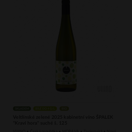
SKLADEM
BÍLÉ DO 4 G/L
BIO
Veltlínské zelené 2025 kabinetní víno ŠPALEK
"Kraví hora" suché š. 125
VIIINO • Česká republika • MORAVA • Znojemská • Nový