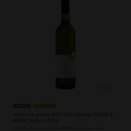
SKLADEM
BÍLÉ DO 4 G/L
Veltlínské zelené 2025 VOC Znojmo PIÁLEK &
JÄGER suché š. 2504
VIIINO • Česká republika • MORAVA • Znojemská •