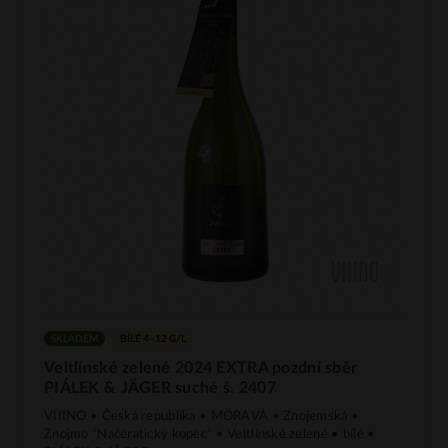
SKLADEM
BÍLÉ 4–12 G/L
Veltlínské zelené 2024 EXTRA pozdní sběr
PIÁLEK & JÄGER suché š. 2407
VIIINO • Česká republika • MORAVA • Znojemská •
Znojmo "Načeratický kopec" • Veltlínské zelené • bílé •