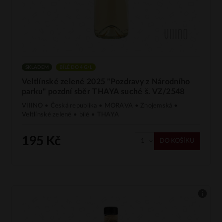
SKLADEM
BÍLÉ DO 4 G/L
Veltlínské zelené 2025 "Pozdravy z Národního
parku" pozdní sběr THAYA suché š. VZ/2548
VIIINO • Česká republika • MORAVA • Znojemská •
Veltlínské zelené • bílé • THAYA
195 Kč
DO KOŠÍKU