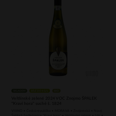
SKLADEM
BÍLÉ DO 4 G/L
BIO
Veltlínské zelené 2024 VOC Znojmo ŠPALEK
"Kraví hora" suché š. 1824
VIIINO • Česká republika • MORAVA • Znojemská • Nový
Šaldorf-Sedlešovice "Kraví hora" • Veltlínské zelené • bílé •