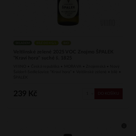
SKLADEM
BÍLÉ DO 4 G/L
BIO
Veltlínské zelené 2025 VOC Znojmo ŠPALEK
"Kraví hora" suché š. 1825
VIIINO • Česká republika • MORAVA • Znojemská • Nový
Šaldorf-Sedlešovice "Kraví hora" • Veltlínské zelené • bílé •
ŠPALEK
239 Kč
DO KOŠÍKU