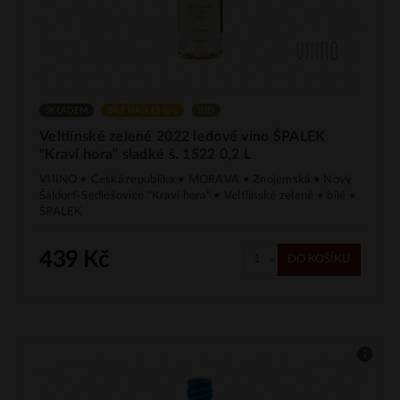
SKLADEM
BÍLÉ NAD 12 G/L
BIO
Veltlínské zelené 2022 ledové víno ŠPALEK
"Kraví hora" sladké š. 1522 0,2 L
VIIINO • Česká republika • MORAVA • Znojemská • Nový
Šaldorf-Sedlešovice "Kraví hora" • Veltlínské zelené • bílé •
ŠPALEK
439 Kč
DO KOŠÍKU