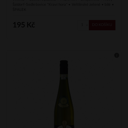
Šaldorf-Sedlešovice "Kraví hora" • Veltlínské zelené • bílé •
ŠPALEK
195 Kč
DO KOŠÍKU