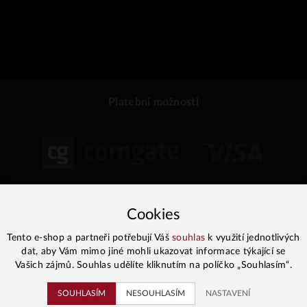
Platební možnosti
Cookies
Tento e-shop a partneři potřebují Váš
souhlas
k využití jednotlivých
dat, aby Vám mimo jiné mohli ukazovat informace týkající se
Vašich zájmů. Souhlas udělíte kliknutím na políčko „Souhlasím“.
2026 © VIIINO ☘️ e-shop
SOUHLASÍM
NESOUHLASÍM
NASTAVENÍ