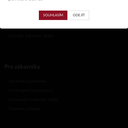
Země původu
SOUHLASÍM
ODEJÍT
Palírna Kuželov
Pochutiny
Soutěže, průvodci, kritici
Pro zákazníky
Obchodní podmínky
Odstoupení od smlouvy
Zpracování osobních údajů
Doprava a platba