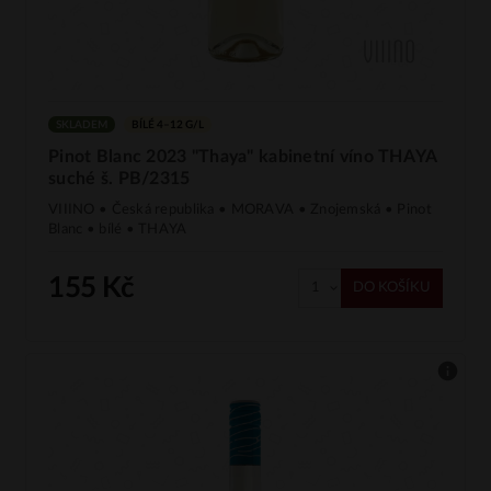
SKLADEM
BÍLÉ 4–12 G/L
Pinot Blanc 2023 "Thaya" kabinetní víno THAYA
suché š. PB/2315
VIIINO • Česká republika • MORAVA • Znojemská • Pinot
Blanc • bílé • THAYA
155 Kč
DO KOŠÍKU