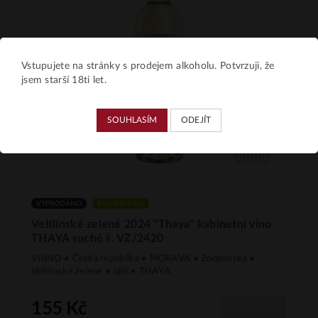
Vstupujete na stránky s prodejem alkoholu. Potvrzuji, že
jsem starší 18ti let.
SOUHLASÍM
ODEJÍT
VYPRODÁNO
BÍLÉ DO 4 G/L
Veltlínské zelené 2024 "Thaya" kabinetní víno
THAYA suché š. VZ/2420
VIIINO • Česká republika • MORAVA • Znojemská •
Veltlínské zelené • bílé • THAYA
155 Kč
DO KOŠÍKU