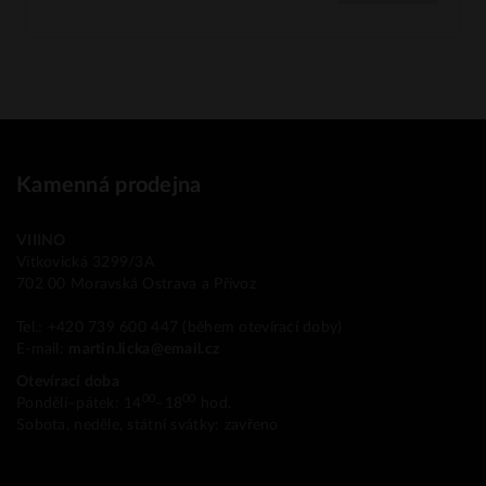
Kamenná prodejna
VIIINO
Vítkovická 3299/3A
702 00 Moravská Ostrava a Přívoz
Tel.: +420 739 600 447 (během otevírací doby)
E-mail:
martin.licka@email.cz
Otevírací doba
00
00
Pondělí–pátek: 14
–18
hod.
Sobota, neděle, státní svátky: zavřeno