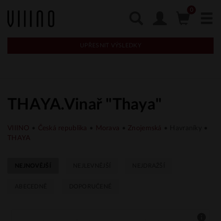
UPŘESNIT VÝSLEDKY
THAYA.Vinař "Thaya"
VIIINO
•
Česká republika
•
Morava
•
Znojemská
• Havraníky •
THAYA
NEJNOVĚJŠÍ
NEJLEVNĚJŠÍ
NEJDRAŽŠÍ
ABECEDNĚ
DOPORUČENÉ