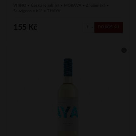
VIIINO • Česká republika • MORAVA • Znojemská •
Sauvignon • bílé • THAYA
155 Kč
DO KOŠÍKU