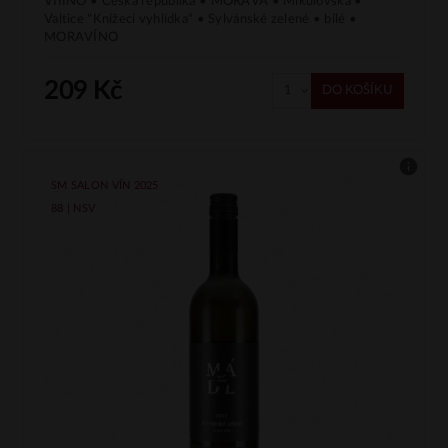
VIIINO • Česká republika • MORAVA • Mikulovská •
Valtice "Knížecí vyhlídka" • Sylvánské zelené • bílé •
MORAVÍNO
209 Kč
DO KOŠÍKU
SM SALON VÍN 2025
88 | NSV