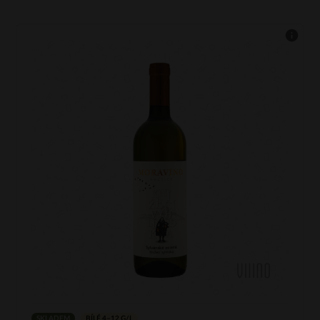
SKLADEM
BÍLÉ 4–12 G/L