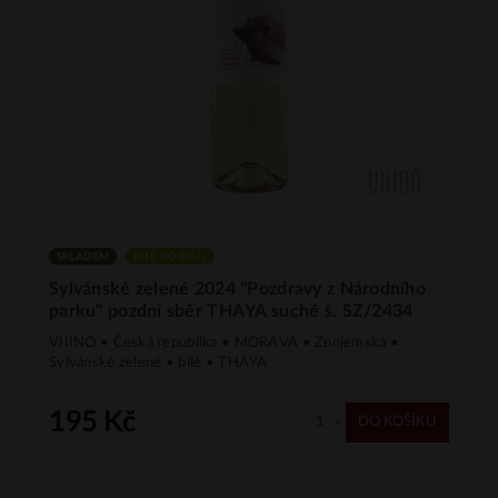
SKLADEM
BÍLÉ DO 4 G/L
Sylvánské zelené 2024 "Pozdravy z Národního
parku" pozdní sběr THAYA suché š. SZ/2434
VIIINO • Česká republika • MORAVA • Znojemská •
Sylvánské zelené • bílé • THAYA
195 Kč
DO KOŠÍKU