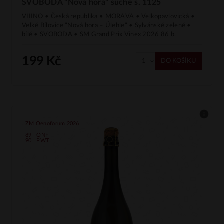
SVOBODA "Nová hora" suché š. 1125
VIIINO • Česká republika • MORAVA • Velkopavlovická •
Velké Bílovice "Nová hora – Úlehle" • Sylvánské zelené •
bílé • SVOBODA • SM Grand Prix Vinex 2026 86 b.
199 Kč
DO KOŠÍKU
ZM Oenoforum 2026
89 | ONF
90 | PWT