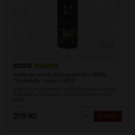
SKLADEM
BÍLÉ DO 4 G/L
Sylvánské zelené 2024 pozdní sběr MÁDL
"Vinohrádky" suché š. 2416
VIIINO • Česká republika • MORAVA • Velkopavlovická •
Velké Bílovice "Vinohrádky" • Sylvánské zelené • bílé •
MÁDL
209 Kč
DO KOŠÍKU