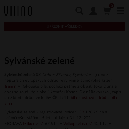
UPŘESNIT VÝSLEDKY
Sylvánské zelené
Sylvánské zelené
SZ
Grüner Silvaner, Sylvánské
– jedna z
nejstarších evropských odrůd révy vinné, samovolné křížení
Tramín
× Rakouské bílé, pochází patrně z oblasti toku Dunaje,
dnes se soudí, že z okolí Kremže (Krems, Dolní Rakousko), zápis
do Státní odrůdové knihy ČR 1941,
bílá moštová odrůda
,
bílá
vína
Sylvánské zelené – registrované vinice v
ČR
178,76 ha s
průměrným stářím 15 let – údaje k 31. 12. 2021
MORAVA
Mikulovská
67,5 ha •
Velkopavlovická
42,1 ha •