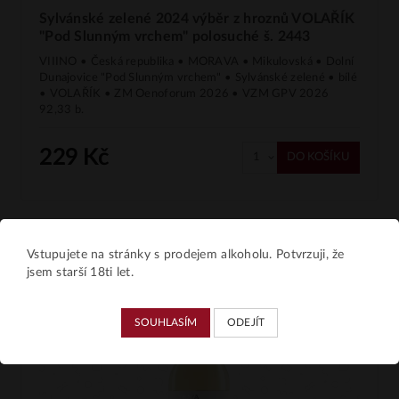
Sylvánské zelené 2024 výběr z hroznů VOLAŘÍK
"Pod Slunným vrchem" polosuché š. 2443
VIIINO • Česká republika • MORAVA • Mikulovská • Dolní
Dunajovice "Pod Slunným vrchem" • Sylvánské zelené • bílé
• VOLAŘÍK • ZM Oenoforum 2026 • VZM GPV 2026
92,33 b.
229 Kč
DO KOŠÍKU
Vstupujete na stránky s prodejem alkoholu. Potvrzuji, že
jsem starší 18ti let.
SOUHLASÍM
ODEJÍT