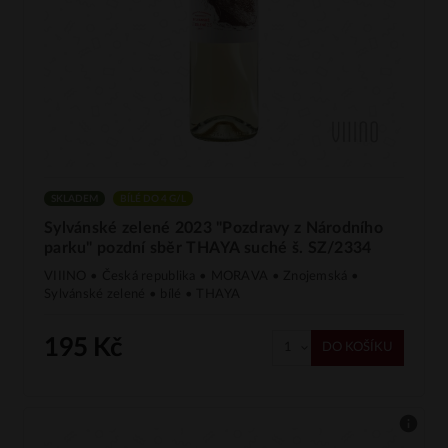
SKLADEM
BÍLÉ DO 4 G/L
Sylvánské zelené 2023 "Pozdravy z Národního
parku" pozdní sběr THAYA suché š. SZ/2334
VIIINO • Česká republika • MORAVA • Znojemská •
Sylvánské zelené • bílé • THAYA
195 Kč
DO KOŠÍKU