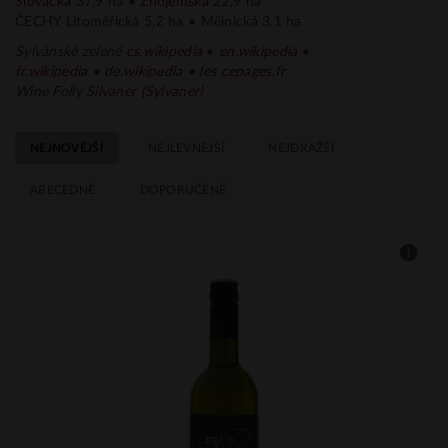
Slovácká
37,9 ha •
Znojemská
22,9 ha
ČECHY Litoměřická 5,2 ha • Mělnická 3,1 ha
Sylvánské zelené
cs.
wikipedia
•
en.wikipedia
•
fr.
wikipedia
•
de.wikipedia
•
les cepages.fr
Wine Folly
Silvaner (Sylvaner)
NEJNOVĚJŠÍ
NEJLEVNĚJŠÍ
NEJDRAŽŠÍ
ABECEDNĚ
DOPORUČENÉ