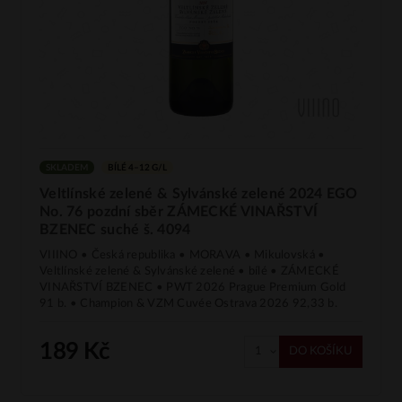
SKLADEM
BÍLÉ 4–12 G/L
Veltlínské zelené & Sylvánské zelené 2024 EGO
No. 76 pozdní sběr ZÁMECKÉ VINAŘSTVÍ
BZENEC suché š. 4094
VIIINO • Česká republika • MORAVA • Mikulovská •
Veltlínské zelené & Sylvánské zelené • bílé • ZÁMECKÉ
VINAŘSTVÍ BZENEC • PWT 2026 Prague Premium Gold
91 b. • Champion & VZM Cuvée Ostrava 2026 92,33 b.
189 Kč
DO KOŠÍKU