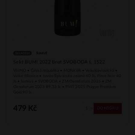
SKLADEM
ŠUMIVÉ
Sekt BUM! 2022 Brut SVOBODA š. 1522
VIIINO • Česká republika • MORAVA • Velkopavlovická •
Velké Bílovice • cuvée Sylvánské zelené 60 %, Pinot Noir 40
% • šumivé • SVOBODA • ZM Oenoforum 2026 • ZM
Oenoforum 2025 89,33 b. • PWT 2025 Prague Premium
Gold 90 b.
479 Kč
DO KOŠÍKU