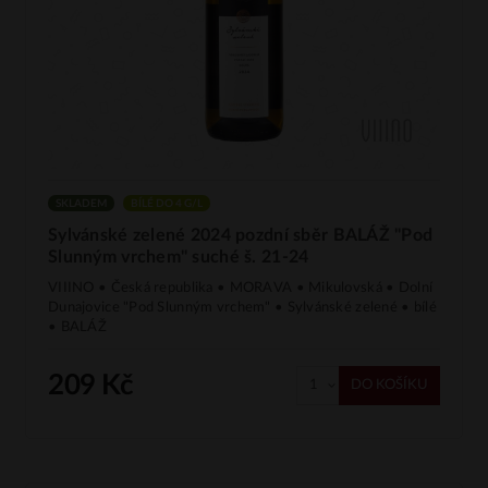
SKLADEM
BÍLÉ DO 4 G/L
Sylvánské zelené 2024 pozdní sběr BALÁŽ "Pod
Slunným vrchem" suché š. 21-24
VIIINO • Česká republika • MORAVA • Mikulovská • Dolní
Dunajovice "Pod Slunným vrchem" • Sylvánské zelené • bílé
• BALÁŽ
209 Kč
DO KOŠÍKU