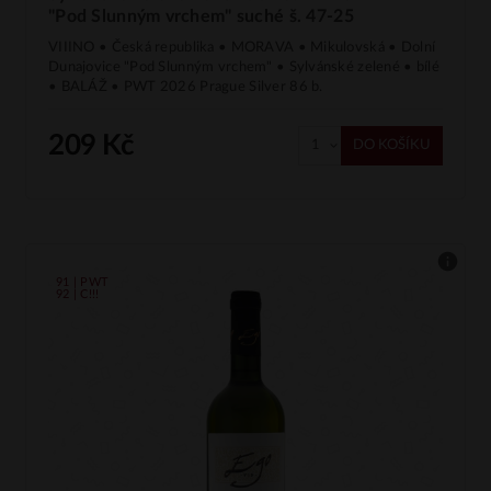
"Pod Slunným vrchem" suché š. 47-25
VIIINO • Česká republika • MORAVA • Mikulovská • Dolní
Dunajovice "Pod Slunným vrchem" • Sylvánské zelené • bílé
• BALÁŽ • PWT 2026 Prague Silver 86 b.
209 Kč
DO KOŠÍKU
91 | PWT
92 | C!!!