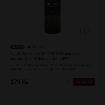
SKLADEM
BÍLÉ 4–12 G/L
Sylvánské zelené 2023 BETON moravské
zemské víno MÁDL suché š. 2399
VIIINO • Česká republika • MORAVA • Velkopavlovická •
Velké Bílovice • Sylvánské zelené • bílé • MÁDL
179 Kč
DO KOŠÍKU