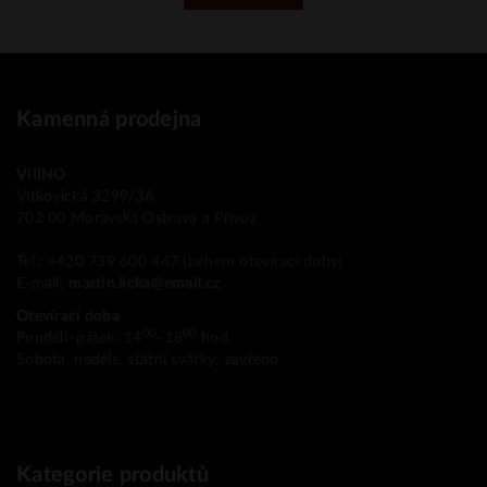
Kamenná prodejna
VIIINO
Vítkovická 3299/3A
702 00 Moravská Ostrava a Přívoz
Tel.: +420 739 600 447 (během otevírací doby)
E-mail:
martin.licka@email.cz
Otevírací doba
00
00
Pondělí–pátek: 14
–18
hod.
Sobota, neděle, státní svátky: zavřeno
Kategorie produktů