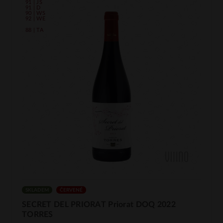
91 | JS
91 | D
90 | WS
92 | WE
88 | TA
SKLADEM
ČERVENÉ
SECRET DEL PRIORAT Priorat DOQ 2022
TORRES