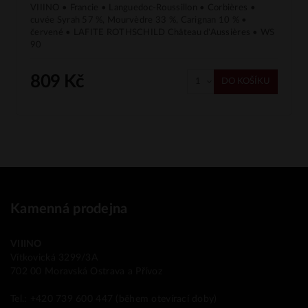
VIIINO • Francie • Languedoc-Roussillon • Corbières •
cuvée Syrah 57 %, Mourvèdre 33 %, Carignan 10 % •
červené • LAFITE ROTHSCHILD Château d'Aussières • WS
90
809 Kč
DO KOŠÍKU
Kamenná prodejna
VIIINO
Vítkovická 3299/3A
702 00 Moravská Ostrava a Přívoz
Tel.: +420 739 600 447 (během otevírací doby)