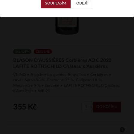
SOUHLASÍM
ODEJÍT
SKLADEM
ČERVENÉ
BLASON D’AUSSIÈRES Corbières AOC 2020
LAFITE ROTHSCHILD Château d'Aussières
VIIINO • Francie • Languedoc-Roussillon • Corbières •
cuvée Syrah 38 %, Grenache 35 %, Carignan 18 %,
Mourvèdre 9 % • červené • LAFITE ROTHSCHILD Château
d'Aussières • WE 91
355 Kč
DO KOŠÍKU