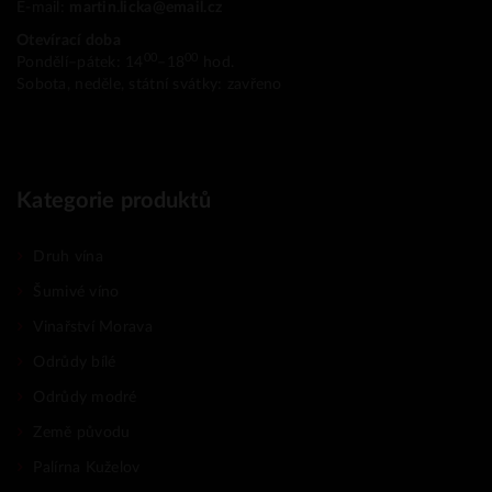
E-mail:
martin.licka@email.cz
Otevírací doba
00
00
Pondělí–pátek: 14
–18
hod.
Sobota, neděle, státní svátky: zavřeno
Kategorie produktů
Druh vína
Šumivé víno
Vinařství Morava
Odrůdy bílé
Odrůdy modré
Země původu
Palírna Kuželov