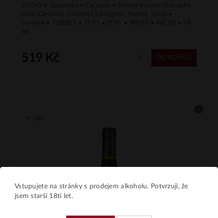
VIIINO • Španělsko • Cataluña • Priorat • cuvée Garnacha
tinta, Cariñena, Cabernet Sauvignon, Merlot, Syrah •
červené • TORRES • JS 91 • D 91 • WS 90 • WE 92 • TA
88
519 Kč
DO KOŠÍKU
91 | WE
Vstupujete na stránky s prodejem alkoholu. Potvrzuji, že
jsem starší 18ti let.