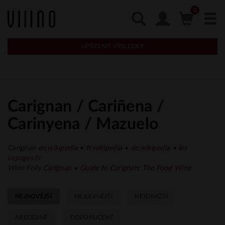
UPŘESNIT VÝSLEDKY
Carignan / Cariñena /
Carinyena / Mazuelo
Carignan
en.wikipedia
•
fr.
wikipedia
•
de.wikipedia
•
les
cepages.fr
Wine Folly
Carignan
•
Guide to Carignan: The Food Wine
NEJNOVĚJŠÍ
NEJLEVNĚJŠÍ
NEJDRAŽŠÍ
ABECEDNĚ
DOPORUČENÉ