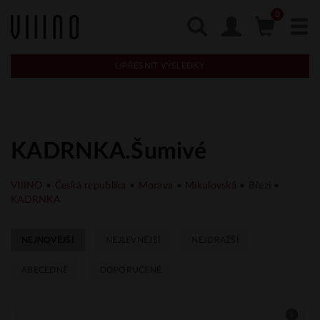
UPŘESNIT VÝSLEDKY
KADRNKA.Šumivé
VIIINO
•
Česká republika
•
Morava
•
Mikulovská
• Březí •
KADRNKA
NEJNOVĚJŠÍ
NEJLEVNĚJŠÍ
NEJDRAŽŠÍ
ABECEDNĚ
DOPORUČENÉ