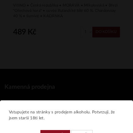
VIIINO • Česká republika • MORAVA • Mikulovská • Březí
"Ořechová hora" • cuvée Rulandské bílé 60 %, Chardonnay
40 % • šumivé • KADRNKA
489 Kč
DO KOŠÍKU
Kamenná prodejna
VIIINO
Vítkovická 3299/3A
Vstupujete na stránky s prodejem alkoholu. Potvrzuji, že
702 00 Moravská Ostrava a Přívoz
jsem starší 18ti let.
Tel.: +420 739 600 447 (během otevírací doby)
E-mail:
martin.licka@email.cz