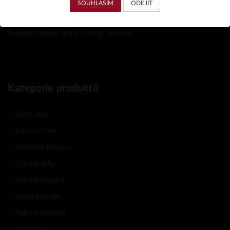
SOUHLASÍM
ODEJÍT
Otevírací doba
00
00
Pondělí–pátek: 14
–18
hod.
Sobota, neděle, státní svátky: zavřeno
Kategorie produktů
Druh vína
Šumivé víno
Vinařství Morava
Odrůdy bílé
Odrůdy modré
Země původu
Palírna Kuželov
Pochutiny