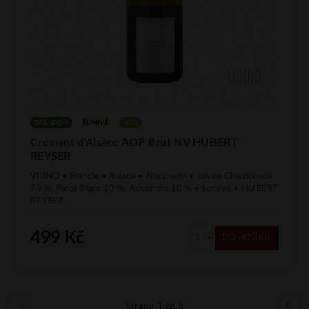
SKLADEM
ŠUMIVÉ
BIO
Crémant d'Alsace AOP Brut NV HUBERT
REYSER
VIIINO • Francie • Alsace • Nordheim • cuvée Chardonnay
70 %, Pinot Blanc 20 %, Auxerrois 10 % • šumivé • HUBERT
REYSER
499 Kč
DO KOŠÍKU
«
»
Strana 1 ze 5