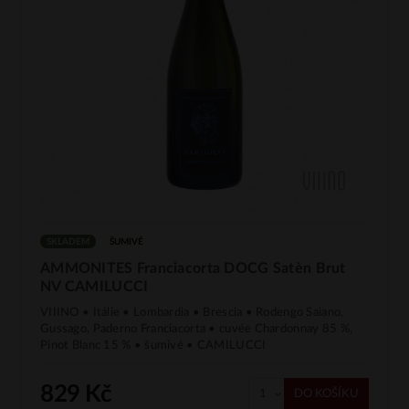
SKLADEM
ŠUMIVÉ
AMMONITES Franciacorta DOCG Satèn Brut
NV CAMILUCCI
VIIINO • Itálie • Lombardia • Brescia • Rodengo Saiano,
Gussago, Paderno Franciacorta • cuvée Chardonnay 85 %,
Pinot Blanc 15 % • šumivé • CAMILUCCI
829 Kč
DO KOŠÍKU