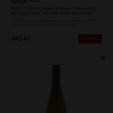
SKLADEM
ŠUMIVÉ
PERLE D'IVOIRE Blanc de Blancs Crémant de
Bourgogne AOC Brut NV LOUIS BOUILLOT
VIIINO • Francie • Bourgogne • cuvée Chardonnay 85 %,
Aligoté 15 % • šumivé • LOUIS BOUILLOT
445 Kč
DO KOŠÍKU