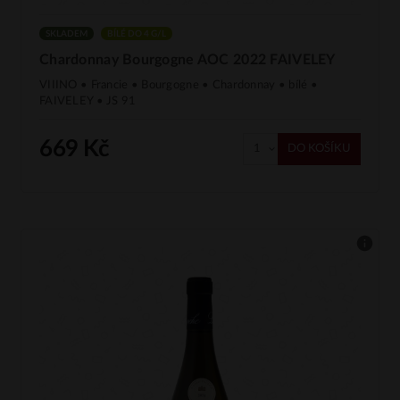
SKLADEM
BÍLÉ DO 4 G/L
Chardonnay Bourgogne AOC 2022 FAIVELEY
VIIINO • Francie • Bourgogne • Chardonnay • bílé •
FAIVELEY • JS 91
669 Kč
DO KOŠÍKU