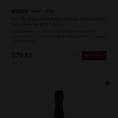
SKLADEM
ŠUMIVÉ
BIO
CUVÉE PAUL-EDOUARD Crémant d'Alsace AOC
Extra Brut NV BOTT-GEYL
VIIINO • Francie • Alsace • Beblenheim • cuvée Pinot
Auxerrois 50 %, Chardonnay 30 %, Pinot Noir 20 % • šumivé
• BOTT-GEYL
579 Kč
DO KOŠÍKU