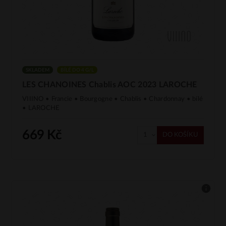
SKLADEM
BÍLÉ DO 4 G/L
LES CHANOINES Chablis AOC 2023 LAROCHE
VIIINO • Francie • Bourgogne • Chablis • Chardonnay • bílé
• LAROCHE
669 Kč
DO KOŠÍKU