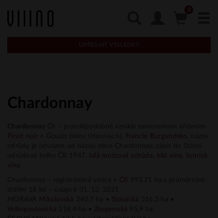
UPŘESNIT VÝSLEDKY
Chardonnay
Chardonnay
Ch – pravděpodobně vznikla samovolným křížením
Pinot noir
× Gouais blanc (Heunisch),
Francie
Burgundsko
, název
odrůdy je odvozen od názvu obce Chardonnay, zápis do Státní
odrůdové knihy ČR 1987,
bílá moštová odrůda
,
bílá vína
,
šumivá
vína
Chardonnay – registrované vinice v
ČR
993,21 ha s průměrným
stářím 18 let – údaje k 31. 12. 2021
MORAVA
Mikulovská
340,7 ha •
Slovácká
316,3 ha •
Velkopavlovická
218,4 ha •
Znojemská
95,9 ha