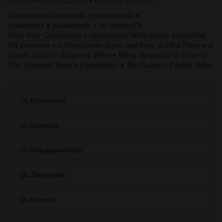
ČECHY Mělnická 12,5 ha • Litoměřická 8,9 ha
Chardonnay
cs.
wikipedia
•
en.wikipedia
•
fr.
wikipedia
•
de.wikipedia
•
les cepages.fr
Wine Folly
Chardonnay
•
Chardonnay Wine Guide: Something
For Everyone
•
3 Chardonnay Styles and How to Find Them
•
A
Simple Guide to Burgundy Wine
•
White Burgundy: A Guide to
The “Ultimate” French Chardonnay
•
The Guide to Chablis Wine
Ch.Mikulovsko
Ch.Slovácko
Ch.Velkopavlovicko
Ch.Znojemsko
Ch.Francie