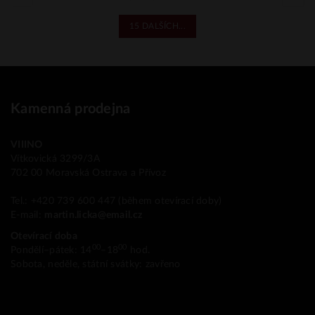
15 DALŠÍCH...
Kamenná prodejna
VIIINO
Vítkovická 3299/3A
702 00 Moravská Ostrava a Přívoz
Tel.: +420 739 600 447 (během otevírací doby)
E-mail:
martin.licka@email.cz
Otevírací doba
00
00
Pondělí–pátek: 14
–18
hod.
Sobota, neděle, státní svátky: zavřeno