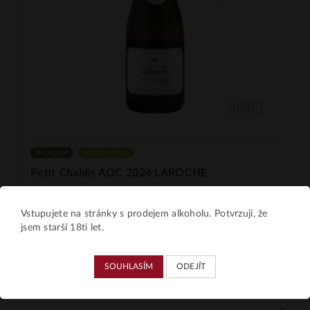
SKLADEM
BÍLÉ DO 4 G/L
Petit Chablis AOC 2024 LAROCHE
VIIINO • Francie • Bourgogne • Chablis • Chardonnay • bílé
• LAROCHE
Vstupujete na stránky s prodejem alkoholu. Potvrzuji, že
jsem starší 18ti let.
479 Kč
DO KOŠÍKU
SOUHLASÍM
ODEJÍT