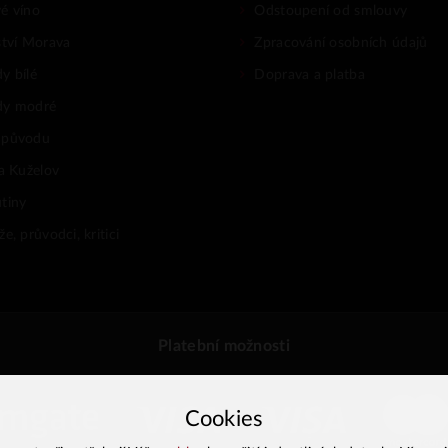
é víno
Odstoupení od smlouvy
ství Morava
Zpracování osobních údajů
y bílé
Doprava a platba
dy modré
 původu
na Kuželov
tiny
e, průvodci, kritici
Platební možnosti
Cookies