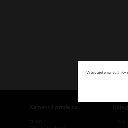
Vstupujete na stránky s
Kamenná prodejna
Kateg
VIIINO
Druh 
Vítkovická 3299/3A