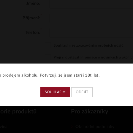
Jméno:
Příjmení:
Telefon:
Souhlasím se
zpracováním osobních údajů
.
Přeji si dostávat informace o novinkách a akční
 prodejem alkoholu. Potvrzuji, že jsem starší 18ti let.
SOUHLASÍM
ODEJÍT
orie produktů
Pro zákazníky
vína
Obchodní podmínky