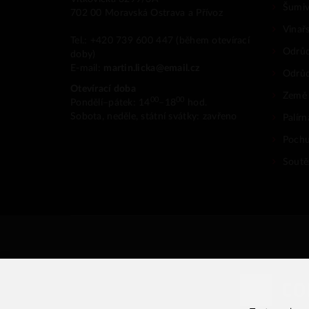
Šumiv
702 00 Moravská Ostrava a Přívoz
Vinař
Tel.: +420 739 600 447 (během otevírací
Odrůd
doby)
E-mail:
martin.licka@email.cz
Odrů
Otevírací doba
Země
00
00
Pondělí–pátek: 14
–18
hod.
Sobota, neděle, státní svátky: zavřeno
Palír
Pochu
Soutěž