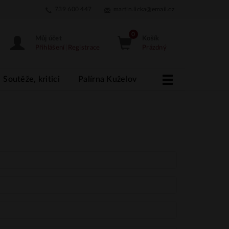
739 600 447
martin.licka@email.cz
Můj účet
Košík
Přihlášení
|
Registrace
Prázdný
Soutěže, kritici
Palírna Kuželov
More