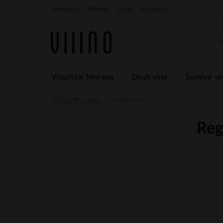
Prodejna
Oblíbené
O nás
Kontakty
Vinařství Morava
Druh vína
Šumivé ví
VIIINO ☘️ e-shop
Registrace
Reg