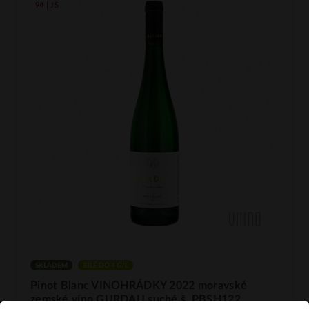
94 | JS
SKLADEM
BÍLÉ DO 4 G/L
Pinot Blanc VINOHRÁDKY 2022 moravské
zemské víno GURDAU suché š. PBSH122