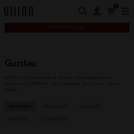
UPŘESNIT VÝSLEDKY
Gurdau
VIIINO
•
Česká republika
•
Morava
•
Velkopavlovická
•
Kurdějov •
GURDAU
• Marek Sedláček, Václav Hort, Marián
Němec
NEJNOVĚJŠÍ
NEJLEVNĚJŠÍ
NEJDRAŽŠÍ
ABECEDNĚ
DOPORUČENÉ