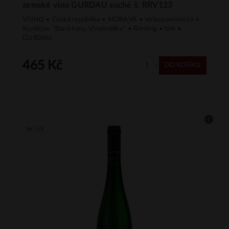
zemské víno GURDAU suché š. RRV123
VIIINO • Česká republika • MORAVA • Velkopavlovická •
Kurdějov "Stará hora, Vinohrádky" • Riesling • bílé •
GURDAU
465 Kč
DO KOŠÍKU
96 | JS