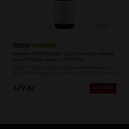
SKLADEM
BÍLÉ DO 4 G/L
Veltliner VINOHRÁDKY 2022 moravské zemské
víno GURDAU suché š. VZSH222
VIIINO • Česká republika • MORAVA • Velkopavlovická •
Kurdějov "Vinohrádky" • Veltliner • bílé • GURDAU • JS 94
479 Kč
DO KOŠÍKU