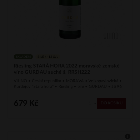
SKLADEM
BÍLÉ 4–12 G/L
Riesling STARÁ HORA 2022 moravské zemské
víno GURDAU suché š. RRSH222
VIIINO • Česká republika • MORAVA • Velkopavlovická •
Kurdějov "Stará hora" • Riesling • bílé • GURDAU • JS 96
679 Kč
DO KOŠÍKU