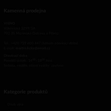
Kamenná prodejna
VIIINO
Vítkovická 3299/3A
702 00 Moravská Ostrava a Přívoz
Tel.: +420 739 600 447 (během otevírací doby)
E-mail:
martin.licka@email.cz
Otevírací doba
00
00
Pondělí–pátek: 14
–18
hod.
Sobota, neděle, státní svátky: zavřeno
Kategorie produktů
Druh vína