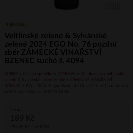
BÍLÉ 4–12 G/L
Veltlínské zelené & Sylvánské
zelené 2024 EGO No. 76 pozdní
sběr ZÁMECKÉ VINAŘSTVÍ
BZENEC suché š. 4094
VIIINO
•
Česká republika
•
MORAVA
•
Mikulovská
•
Veltlínské
zelené
&
Sylvánské zelené
•
bílé
•
ZÁMECKÉ VINAŘSTVÍ
BZENEC
• PWT 2026 Prague Premium Gold 91 b. • Champion &
VZM Cuvée Ostrava 2026 92,33 b.
Cena
189 Kč
156,20 Kč
bez DPH