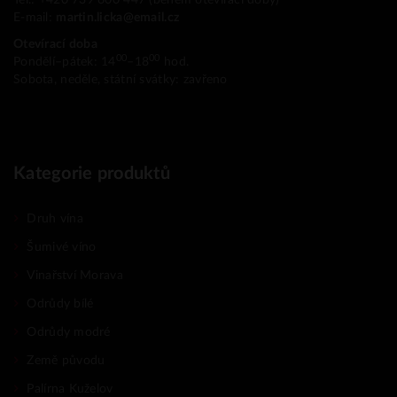
E-mail:
martin.licka@email.cz
Otevírací doba
00
00
Pondělí–pátek: 14
–18
hod.
Sobota, neděle, státní svátky: zavřeno
Kategorie produktů
Druh vína
Šumivé víno
Vinařství Morava
Odrůdy bílé
Odrůdy modré
Země původu
Palírna Kuželov