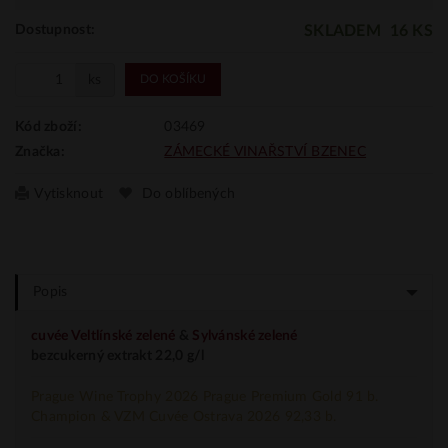
SKLADEM
16 KS
Dostupnost:
ks
DO KOŠÍKU
03469
Kód zboží:
ZÁMECKÉ VINAŘSTVÍ BZENEC
Značka:
Vytisknout
Do oblíbených
Popis
cuvée
Veltlínské zelené
&
Sylvánské zelené
bezcukerný extrakt 22,0 g/l
Prague Wine Trophy 2026 Prague Premium Gold 91 b.
Champion & VZM Cuvée Ostrava 2026 92,33 b.