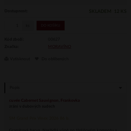
SKLADEM
12 KS
Dostupnost:
ks
DO KOŠÍKU
00627
Kód zboží:
MORAVÍNO
Značka:
Vytisknout
Do oblíbených
Popis
cuvée
Cabernet Sauvignon
,
Frankovka
zrání v dubových sudech
SM Grand Prix Vinex 2026 86 b.
Granátová barva. Nasládlá vůně po třešňovém kompotu s