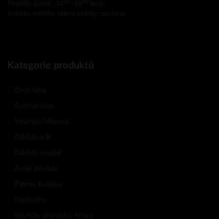
00
00
Pondělí–pátek: 14
–18
hod.
Sobota, neděle, státní svátky: zavřeno
Kategorie produktů
Druh vína
Šumivé víno
Vinařství Morava
Odrůdy bílé
Odrůdy modré
Země původu
Palírna Kuželov
Pochutiny
Soutěže, průvodci, kritici