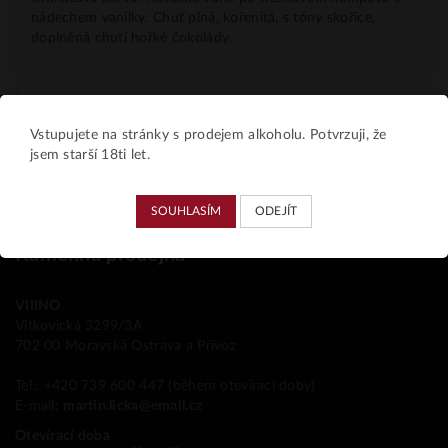
nádechem vanilky. Chuť plná, kořenitá, s tóny skořice,
doplněná chutí hořké čokolády.
Parametry
Vstupujete na stránky s prodejem alkoholu. Potvrzuji, že
jsem starší 18ti let.
SOUHLASÍM
ODEJÍT
Kamenná prodejna
VIIINO
Vítkovická 3299/3A
702 00 Moravská Ostrava a Přívoz
Tel.: +420 739 600 447 (během otevírací doby)
E-mail:
martin.licka@email.cz
Otevírací doba