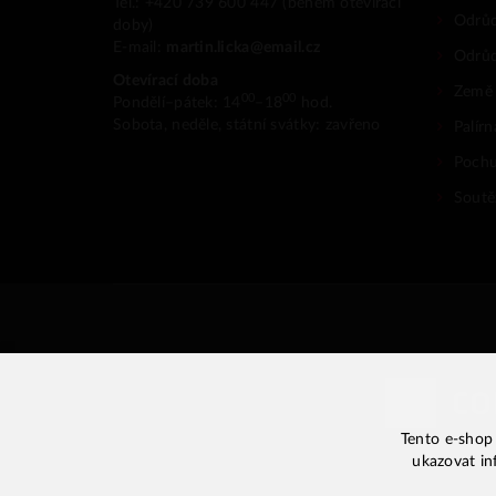
Tel.: +420 739 600 447 (během otevírací
Odrůd
doby)
E-mail:
martin.licka@email.cz
Odrů
Otevírací doba
Země
00
00
Pondělí–pátek: 14
–18
hod.
Sobota, neděle, státní svátky: zavřeno
Palír
Pochu
Soutěž
Tento e-shop 
ukazovat in