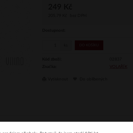
249 Kč
205,79 Kč
bez DPH
Dostupnost:
ks
DO KOŠÍKU
02837
Kód zboží:
VOLAŘÍK
Značka:
Vytisknout
Do oblíbených