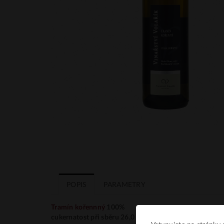
POPIS
PARAMETRY
Tramín kořennný
100%
cukernatost při sběru 26,0 °NM