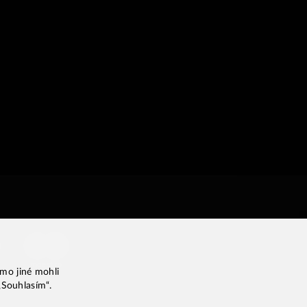
imo jiné mohli
„Souhlasím“.