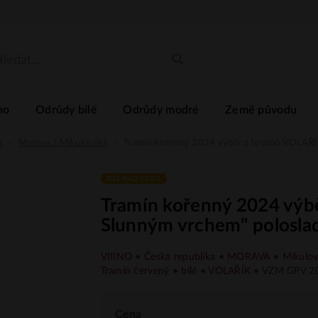
no
Odrůdy bílé
Odrůdy modré
Země původu
A
Morava / Mikulovská
Tramín kořenný 2024 výběr z hroznů VOLAŘÍ
BÍLÉ NAD 12 G/L
Tramín kořenný 2024 výb
Slunným vrchem" poloslad
VIIINO
•
Česká republika
•
MORAVA
•
Mikulov
Tramín červený
•
bílé
•
VOLAŘÍK
• VZM GPV 20
Cena