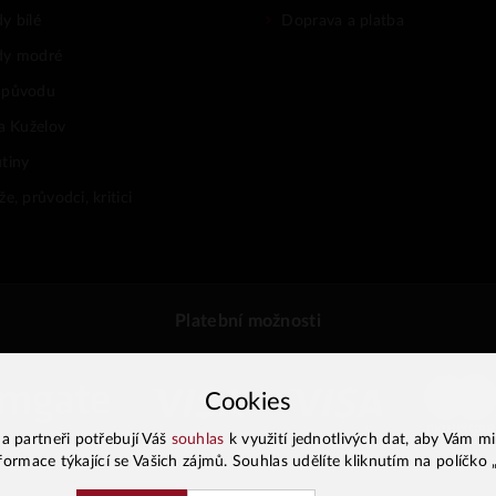
y bílé
Doprava a platba
dy modré
 původu
na Kuželov
tiny
e, průvodci, kritici
Platební možnosti
Cookies
a partneři potřebují Váš
souhlas
k využití jednotlivých dat, aby Vám m
formace týkající se Vašich zájmů. Souhlas udělíte kliknutím na políčko 