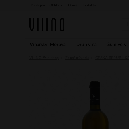
Prodejna
Oblíbené
O nás
Kontakty
Vinařství Morava
Druh vína
Šumivé ví
VIIINO ☘️ e-shop
Země původu
ČESKÁ REPUBLIK