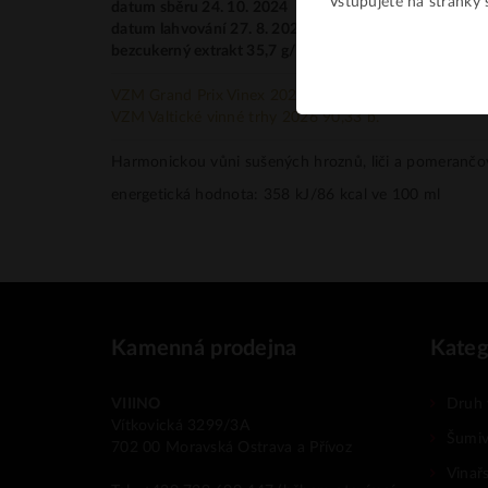
Vstupujete na stránky s
datum sběru 24. 10. 2024
datum lahvování 27. 8. 2025
bezcukerný extrakt 35,7 g/l
V
ZM Grand Prix Vinex 2026 93 b.
VZM Valtické vinné trhy 2026 90,33 b.
Harmonickou vůni sušených hroznů, liči a pomerančové
energetická hodnota: 358 kJ/86 kcal ve 100 ml
Kamenná prodejna
Kateg
VIIINO
Druh 
Vítkovická 3299/3A
Šumiv
702 00 Moravská Ostrava a Přívoz
Vinař