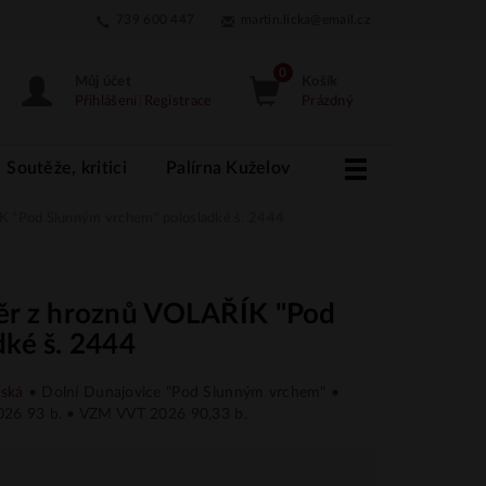
739 600 447
martin.licka@email.cz
Můj účet
Košík
Přihlášení
|
Registrace
Prázdný
Soutěže, kritici
Palírna Kuželov
More
K "Pod Slunným vrchem" polosladké š. 2444
ěr z hroznů VOLAŘÍK "Pod
ké š. 2444
ská
• Dolní Dunajovice "Pod Slunným vrchem" •
26 93 b. • VZM VVT 2026 90,33 b.