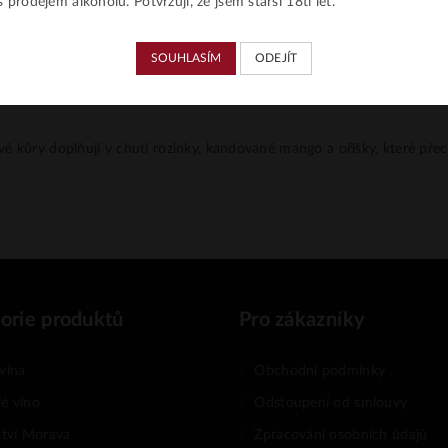
 prodejem alkoholu. Potvrzuji, že jsem starší 18ti let.
SOUHLASÍM
ODEJÍT
 kůry doplňují v chuti rozinky, kandované mango a oříšky, které přec
orie produktů
Pro zákazníky
vína
Obchodní podmínky
é víno
Odstoupení od smlouvy
ství Morava
Zpracování osobních údajů