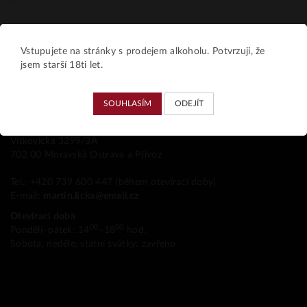
Vstupujete na stránky s prodejem alkoholu. Potvrzuji, že
jsem starší 18ti let.
Kamenná prodejna
SOUHLASÍM
ODEJÍT
VIIINO
Vítkovická 3299/3A
702 00 Moravská Ostrava a Přívoz
Tel.: +420 739 600 447 (během otevírací doby)
E-mail:
martin.licka@email.cz
Otevírací doba
00
00
Pondělí–pátek: 14
–18
hod.
Sobota, neděle, státní svátky: zavřeno