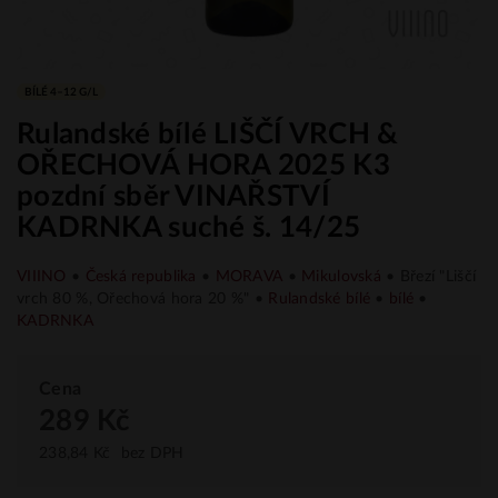
BÍLÉ 4–12 G/L
Rulandské bílé LIŠČÍ VRCH &
OŘECHOVÁ HORA 2025 K3
pozdní sběr VINAŘSTVÍ
KADRNKA suché š. 14/25
VIIINO
•
Česká republika
•
MORAVA
•
Mikulovská
•
Březí "Liščí
vrch 80 %, Ořechová hora 20 %" •
Rulandské bílé
•
bílé
•
KADRNKA
Cena
289 Kč
238,84 Kč
bez DPH