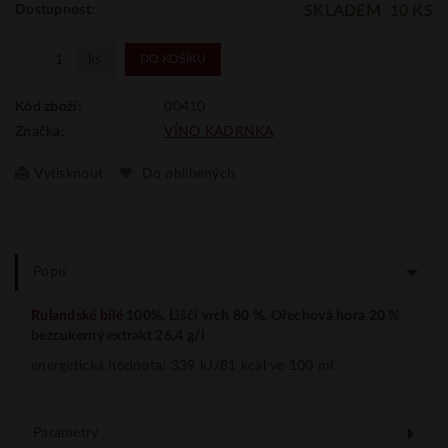
SKLADEM
10 KS
Dostupnost:
ks
DO KOŠÍKU
00410
Kód zboží:
VÍNO KADRNKA
Značka:
Vytisknout
Do oblíbených
Popis
Rulandské bílé
100%, Liščí vrch 80 %, Ořechová hora 20 %
bezcukerný extrakt 26,4 g/l
energetická hodnota: 339 kJ/81 kcal ve 100 ml
Parametry