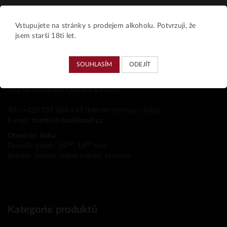
Vstupujete na stránky s prodejem alkoholu. Potvrzuji, že
jsem starší 18ti let.
Kamenná prodejna
SOUHLASÍM
ODEJÍT
VIIINO
Vítkovická 3299/3A
702 00 Moravská Ostrava a Přívoz
Tel.: +420 739 600 447 (během otevírací doby)
E-mail:
martin.licka@email.cz
Otevírací doba
00
00
Pondělí–pátek: 14
–18
hod.
Sobota, neděle, státní svátky: zavřeno
Kategorie produktů