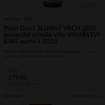
BÍLÉ 4–12 G/L
BIO
Pinot Gris I. SLUNNÝ VRCH 2025
moravské zemské víno VINAŘSTVÍ
ILIAS suché š. 0325
VIIINO
•
Česká republika
•
MORAVA
•
Mikulovská
• Pavlov
"Slunný vrch" •
Pinot Gris
•
bílé
•
ILIAS
Cena
279 Kč
230,58 Kč
bez DPH
SKLADEM
13 KS
Dostupnost: