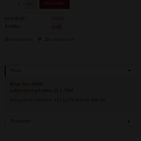
ks
DO KOŠÍKU
00383
Kód zboží:
ILIAS
Značka:
Vytisknout
Do oblíbených
Popis
Pinot Gris
100%
cukernatost při sběru 21,1 °NM
energetická hodnota: 311 kJ/74 kcal ve 100 ml
Parametry