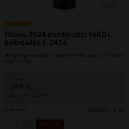
BÍLÉ NAD 12 G/L
Pálava 2024 pozdní sběr MÁDL
polosladké š. 2414
VIIINO
•
Česká republika
•
MORAVA
•
Velkopavlovická
•
Pálava
•
bílé
•
MÁDL
Cena
249 Kč
205,79 Kč
bez DPH
SKLADEM
15 KS
Dostupnost:
ks
DO KOŠÍKU