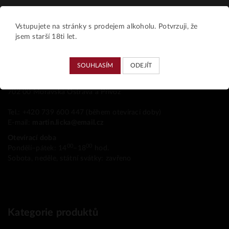
Vstupujete na stránky s prodejem alkoholu. Potvrzuji, že
jsem starší 18ti let.
Kamenná prodejna
SOUHLASÍM
ODEJÍT
VIIINO
Vítkovická 3299/3A
702 00 Moravská Ostrava a Přívoz
Tel.: +420 739 600 447 (během otevírací doby)
E-mail:
martin.licka@email.cz
Otevírací doba
00
00
Pondělí–pátek: 14
–18
hod.
Sobota, neděle, státní svátky: zavřeno
Kategorie produktů