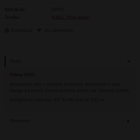
02452
Kód zboží:
MÁDL "Malý Vinař"
Značka:
Vytisknout
Do oblíbených
Popis
Pálava
100%
Aromatické víno s medově kořenitou dezertností s tóny
manga a banánů. Jemná kyselina doplní váš chuťový zážitek.
energetická hodnota: 337 kJ/80 kcal ve 100 ml
Parametry