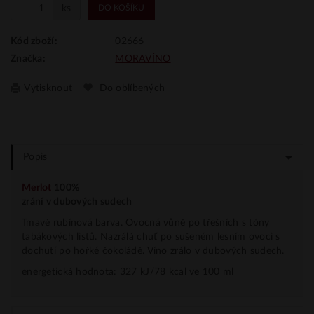
ks
DO KOŠÍKU
02666
Kód zboží:
MORAVÍNO
Značka:
Vytisknout
Do oblíbených
Popis
Merlot
100%
zrání v dubových sudech
Tmavě rubínová barva. Ovocná vůně po třešních s tóny
tabákových listů. Nazrálá chuť po sušeném lesním ovoci s
dochutí po hořké čokoládě. Víno zrálo v dubových sudech.
energetická hodnota: 327 kJ/78 kcal ve 100 ml