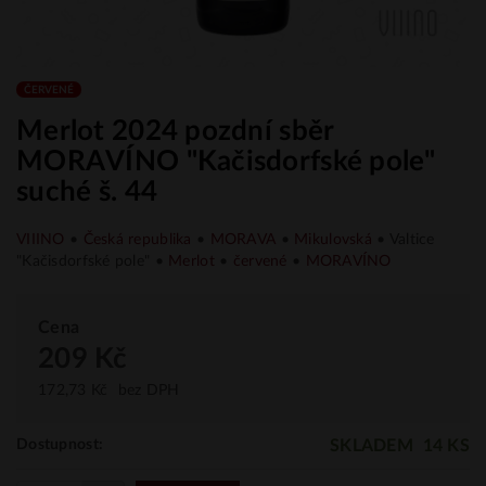
ČERVENÉ
Merlot 2024 pozdní sběr
MORAVÍNO "Kačisdorfské pole"
suché š. 44
VIIINO
•
Česká republika
•
MORAVA
•
Mikulovská
• Valtice
"Kačisdorfské pole" •
Merlot
•
červené
•
MORAVÍNO
Cena
209 Kč
172,73 Kč
bez DPH
SKLADEM
14 KS
Dostupnost: