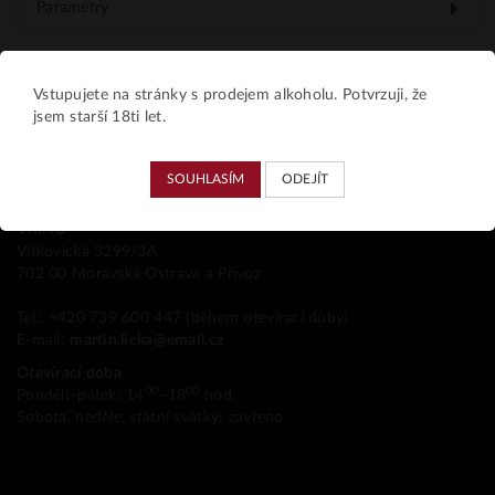
Parametry
Vstupujete na stránky s prodejem alkoholu. Potvrzuji, že
jsem starší 18ti let.
Kamenná prodejna
SOUHLASÍM
ODEJÍT
VIIINO
Vítkovická 3299/3A
702 00 Moravská Ostrava a Přívoz
Tel.: +420 739 600 447 (během otevírací doby)
E-mail:
martin.licka@email.cz
Otevírací doba
00
00
Pondělí–pátek: 14
–18
hod.
Sobota, neděle, státní svátky: zavřeno