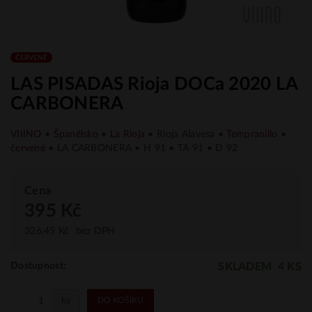
ČERVENÉ
LAS PISADAS Rioja DOCa 2020 LA
CARBONERA
VIIINO
•
Španělsko
•
La Rioja
• Rioja Alavesa •
Tempranillo
•
červené
• LA CARBONERA • H 91 • TA 91 • D 92
Cena
395 Kč
326,45 Kč
bez DPH
SKLADEM
4 KS
Dostupnost:
ks
DO KOŠÍKU