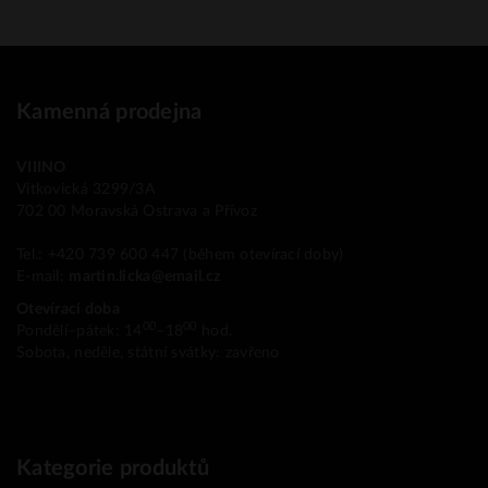
Kamenná prodejna
VIIINO
Vítkovická 3299/3A
702 00 Moravská Ostrava a Přívoz
Tel.: +420 739 600 447 (během otevírací doby)
E-mail:
martin.licka@email.cz
Otevírací doba
00
00
Pondělí–pátek: 14
–18
hod.
Sobota, neděle, státní svátky: zavřeno
Kategorie produktů