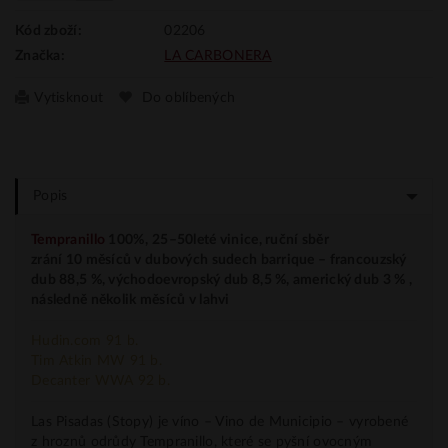
02206
Kód zboží:
LA CARBONERA
Značka:
Vytisknout
Do oblíbených
Popis
Tempranillo
100%
,
25–50leté vinice, ruční sběr
zrání 10 měsíců v dubových sudech barrique – francouzský
dub 88,5 %, východoevropský dub 8,5 %,
americký dub 3 %
,
následně několik měsíců v lahvi
Hudin.com 91 b.
Tim Atkin MW 91 b.
Decanter WWA 92 b.
Las Pisadas (Stopy) je víno – Vino de Municipio – vyrobené
z hroznů odrůdy Tempranillo, které se pyšní ovocným