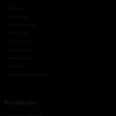
Druh vína
Šumivé víno
Vinařství Morava
Odrůdy bílé
Odrůdy modré
Země původu
Palírna Kuželov
Pochutiny
Soutěže, průvodci, kritici
Pro zákazníky
Obchodní podmínky