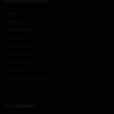
Kategorie produktů
Druh vína
Šumivé víno
Vinařství Morava
Odrůdy bílé
Odrůdy modré
Země původu
Palírna Kuželov
Pochutiny
Soutěže, průvodci, kritici
Pro zákazníky