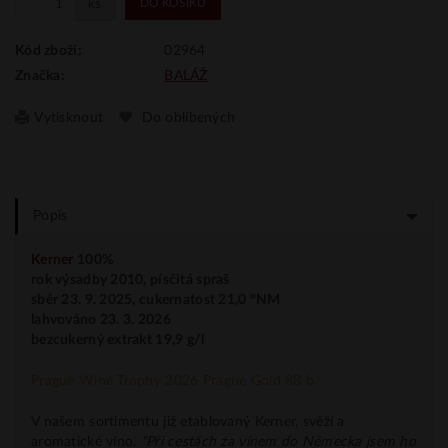
ks
DO KOŠÍKU
02964
Kód zboží:
BALÁŽ
Značka:
Vytisknout
Do oblíbených
Popis
Kerner
100%
rok výsadby 2010,
písčitá spraš
sběr 23. 9. 2025, cukernatost 21,0 °NM
lahvováno 23. 3. 2026
bezcukerný extrakt 19,9 g/l
Prague Wine Trophy 2026 Prague Gold 88 b.
V našem sortimentu již etablovaný Kerner, svěží a
aromatické víno.
"Při cestách za vínem do Německa jsem ho