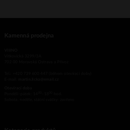
Kamenná prodejna
VIIINO
Vítkovická 3299/3A
702 00 Moravská Ostrava a Přívoz
Tel.: +420 739 600 447 (během otevírací doby)
E-mail:
martin.licka@email.cz
Otevírací doba
00
00
Pondělí–pátek: 14
–18
hod.
Sobota, neděle, státní svátky: zavřeno