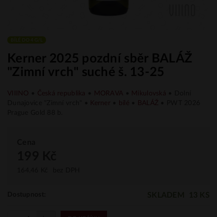
BÍLÉ DO 4 G/L
Kerner 2025 pozdní sběr BALÁŽ
"Zimní vrch" suché š. 13-25
VIIINO
•
Česká republika
•
MORAVA
•
Mikulovská
•
Dolní
Dunajovice "Zimní vrch" •
Kerner
•
bílé
•
BALÁŽ
• PWT 2026
Prague Gold 88 b.
Cena
199 Kč
164,46 Kč
bez DPH
SKLADEM
13 KS
Dostupnost: