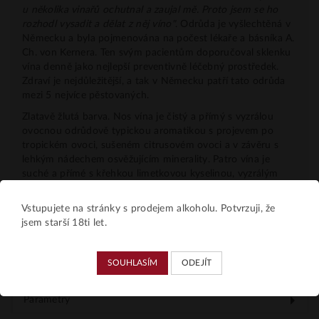
u několika vinařů ochutnal a zaujal mě. Proto jsem se ho
rozhodl vysadit a dělat z něj víno"
. Odrůda je vyšlechtěná v
Německu a byla pojmenována na počest lékaře a básníka A.
Ch. von Kernera. Ten svým pacientům doporučoval sklenku
vína denně jako nejlepší preventivně léčebný prostředek.
Zdraví je nejdůležitější, a tak v Německu patří tato odrůda
mezi 5 nejvíce pěstovaných.
Zlatavě žlutá barva. Nos vína je čistý a přímý s vyzrálou
ovocnou odrůdově typickou aromatikou s projevem po
tropickém ovoci, sušeném citrusovém ovoci a v závěru s
lehkým nádechem osvěžujícím minerality. Patro vína je
suché a přímé s křehkou limetkovou kyselinou, vyzrálým
ovocným projevem a středně dlouhou ovocně-kořenitou
dochutí. Doporučujeme k běžnému pití a degustaci, k
Vstupujete na stránky s prodejem alkoholu. Potvrzuji, že
bílému drůbežímu masu s výraznějšími a plnějšími omáčkami
jsem starší 18ti let.
a kvalitním těstovinám.
energetická hodnota: 307 kJ/73 kcal ve 100 ml
SOUHLASÍM
ODEJÍT
Parametry