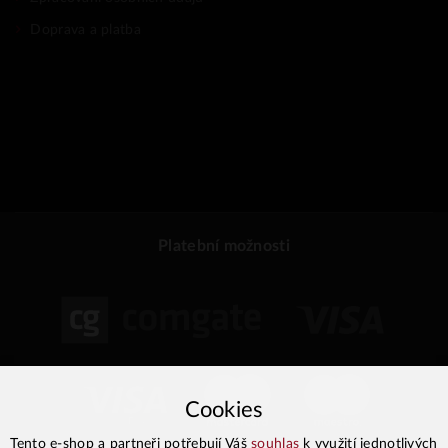
Doprava a platba
Platební možnosti
Cookies
Tento e-shop a partneři potřebují Váš
souhlas
k využití jednotlivých