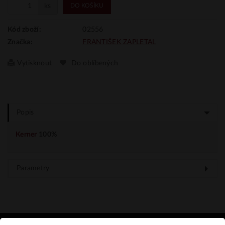
ks
DO KOŠÍKU
02556
Kód zboží:
FRANTIŠEK ZAPLETAL
Značka:
Vytisknout
Do oblíbených
Popis
Kerner
100%
Parametry