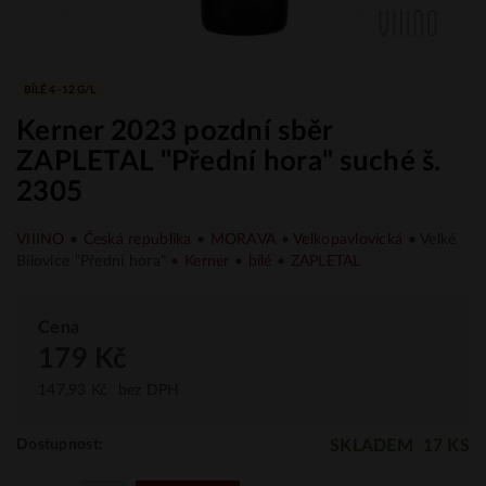
BÍLÉ 4–12 G/L
Kerner 2023 pozdní sběr
ZAPLETAL "Přední hora" suché š.
2305
VIIINO
•
Česká republika
•
MORAVA
•
Velkopavlovická
• Velké
Bílovice "Přední hora" •
Kerner
•
bílé
•
ZAPLETAL
Cena
179 Kč
147,93 Kč
bez DPH
SKLADEM
17 KS
Dostupnost: