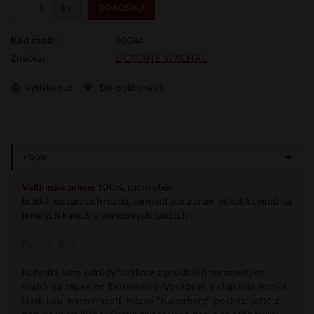
ks
DO KOŠÍKU
00044
Kód zboží:
DOMÄNE WACHAU
Značka:
Vytisknout
Do oblíbených
Popis
Veltlínské zelené
100%
, ruční sběr
krátká macerace hroznů, fermentace a zrání několik týdnů
na
jemných kalech
v nerezových tancích
Falstaff 91 b.
Kořenité víno odrůdy Veltliner z prudkých terasovitých
svahů na západ od Dürnsteinu. Vyvážené a charakteristické
klasickou minerálností. Název "Kaiserberg" pochází ještě z