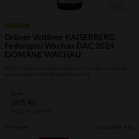
BÍLÉ DO 4 G/L
Grüner Veltliner KAISERBERG
Federspiel Wachau DAC 2024
DOMÄNE WACHAU
VIIINO
•
Rakousko
•
Niederösterreich • Wachau
•
Veltlínské
zelené
•
bílé
• DOMÄNE WACHAU • F 91
Cena
365 Kč
301,65 Kč
bez DPH
SKLADEM
4 KS
Dostupnost: