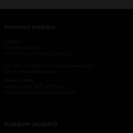
Kamenná prodejna
VIIINO
Vítkovická 3299/3A
702 00 Moravská Ostrava a Přívoz
Tel.: +420 739 600 447 (během otevírací doby)
E-mail:
martin.licka@email.cz
Otevírací doba
00
00
Pondělí–pátek: 14
–18
hod.
Sobota, neděle, státní svátky: zavřeno
Kategorie produktů