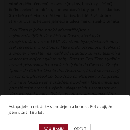
vůně zralého červeného ovoce (maliny, brusinky, třešně),
ibišku, zeleného tabáku, pomerančové kůry, pepře a skořice.
Středně plné víno s měkkými taniny, kulaté, živé, dobře
strukturované.
Pečené jehněčí a telecí maso, steak z tuňáka.
Evel Tinto je jedno z nejcharismatičtějších a
nejinovativnějších vín v historii Douro,
které bylo
zaregistrováno v roce 1913. Záměrem
bylo představit nový
styl červeného vína Douro, které mělo upřednostnit lehkost
a ovocný charakter, na rozdíl od strukturovaných, těžkých a
koncentrovaných stylů té doby. Dnes se Evel Tinto vyrábí z
hroznů pěstovaných na vinicích Quinta do Casal da Granja,
Quinta de Cidrô a Quinta dos Aciprestes, které se nacházejí
na náhorní plošině Alijó, São João da Pesqueira a Nagoselo.
První dvě lokality těží z chladného podnebí, které umožňuje
pomalé zrání hroznů a výrobu elegantních a aromatických
vín s jemnými taniny. Quinta dos Aciprestes naopak těží z
teplého podnebí, kde se vyrábějí strukturovaná a silná vína.
Vstupujete na stránky s prodejem alkoholu. Potvrzuji, že
Slovo Evel nemá žádný konkrétní význam a je odvozeninou
jsem starší 18ti let.
jeho přesmyčky – Leve (světlo).
Název byl vybrán s úmyslem
popsat jeho organoleptické vlastnosti, které si udržuje
dodnes
–
elegantní, hladké a příjemné víno.
Na úrovni
SOUHLASÍM
ODEJÍT