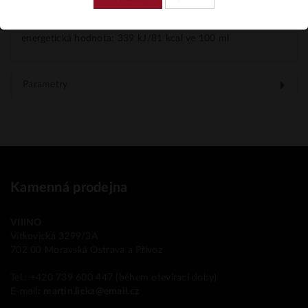
vstupní kvality sortimentu vín společnosti Real Companhia
Velha si Evel po mnoho let udržuje dobrou pověst.
energetická hodnota: 339 kJ/81 kcal ve 100 ml
Parametry
Kamenná prodejna
VIIINO
Vítkovická 3299/3A
702 00 Moravská Ostrava a Přívoz
Tel.: +420 739 600 447 (během otevírací doby)
E-mail:
martin.licka@email.cz