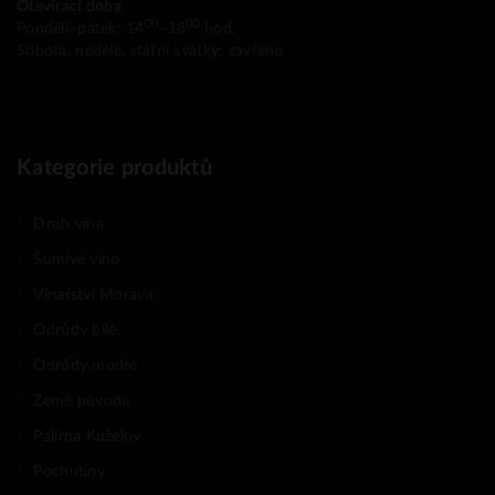
Otevírací doba
00
00
Pondělí–pátek: 14
–18
hod.
Sobota, neděle, státní svátky: zavřeno
Kategorie produktů
Druh vína
Šumivé víno
Vinařství Morava
Odrůdy bílé
Odrůdy modré
Země původu
Palírna Kuželov
Pochutiny