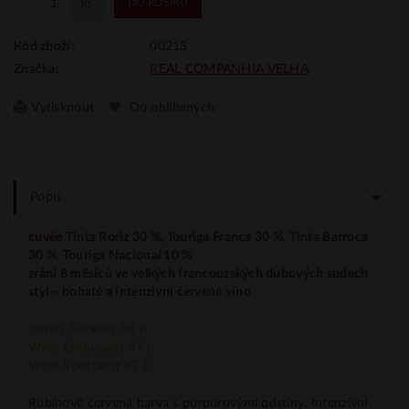
ks
DO KOŠÍKU
00213
Kód zboží:
REAL COMPANHIA VELHA
Značka:
Vytisknout
Do oblíbených
Popis
cuvée
Tinta Roriz 30 %, Touriga Franca 30 %, Tinta Barroca
30 %, Touriga Nacional 10 %
zrání 8 měsíců ve velkých francouzských dubových sudech
styl
–
bohaté a intenzivní červené víno
James Suckling 90 b.
Wine Enthusiast 87 b.
Wine Spectator 87 b.
Rubínově červená barva
s purpurovými odstíny. Intenzivní