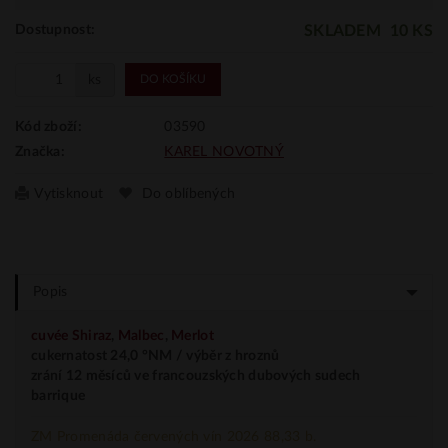
SKLADEM
10 KS
Dostupnost:
ks
DO KOŠÍKU
03590
Kód zboží:
KAREL NOVOTNÝ
Značka:
Vytisknout
Do oblíbených
Popis
cuvée
Shiraz
,
Malbec
,
Merlot
cukernatost 24,0 °NM / výběr z hroznů
zrání 12 měsíců ve francouzských dubových sudech
barrique
ZM Promenáda červených vín 2026 88,33 b.