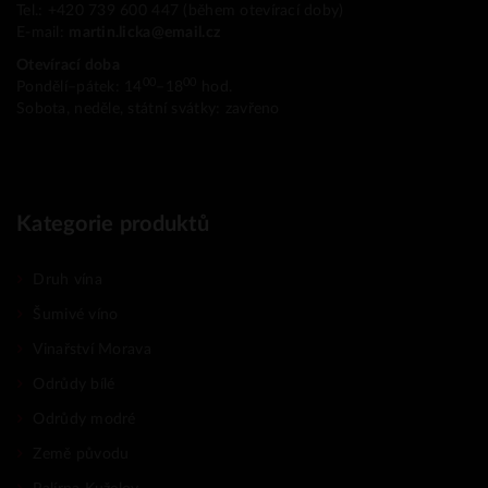
Tel.: +420 739 600 447 (během otevírací doby)
E-mail:
martin.licka@email.cz
Otevírací doba
00
00
Pondělí–pátek: 14
–18
hod.
Sobota, neděle, státní svátky: zavřeno
Kategorie produktů
Druh vína
Šumivé víno
Vinařství Morava
Odrůdy bílé
Odrůdy modré
Země původu