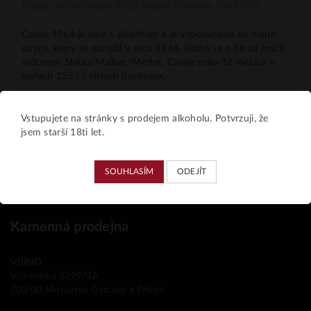
Prague Wine Trophy 2025 Prague Premium Gold 90 b.
Cuvée 1964 je víno s příběhem a je vzpomínkou na mého
strýce, který se narodil v roce 1964. Jedná se o blend mých
srdcovek Shiraz/Malbec/Merlot. Cuvée zrálo 12 měsíců v
sudech 225 l z oblasti Bordeaux.
Vstupujete na stránky s prodejem alkoholu. Potvrzuji, že
Parametry
jsem starší 18ti let.
SOUHLASÍM
ODEJÍT
Kamenná prodejna
VIIINO
Vítkovická 3299/3A
702 00 Moravská Ostrava a Přívoz