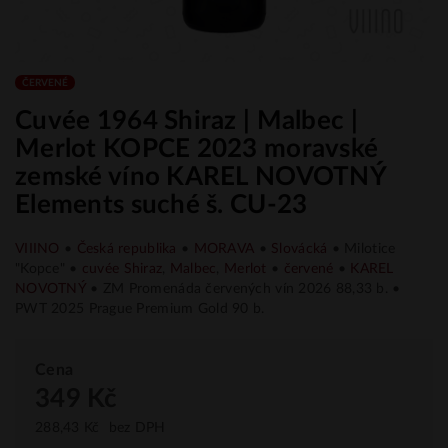
ČERVENÉ
Cuvée 1964 Shiraz | Malbec |
Merlot KOPCE 2023 moravské
zemské víno KAREL NOVOTNÝ
Elements suché š. CU-23
VIIINO
•
Česká republika
•
MORAVA
•
Slovácká
• Milotice
"Kopce" •
cuvée
Shiraz
,
Malbec
,
Merlot
•
červené
•
KAREL
NOVOTNÝ
• ZM Promenáda červených vín 2026 88,33 b. •
PWT 2025 Prague Premium Gold 90 b.
Cena
349 Kč
288,43 Kč
bez DPH