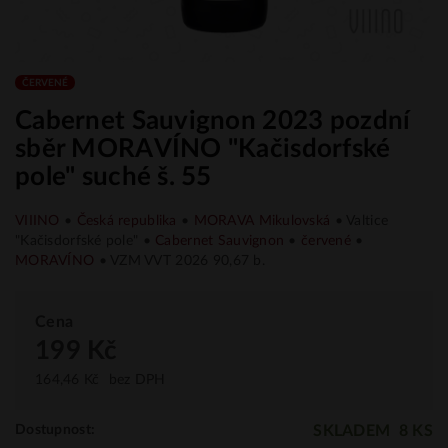
ČERVENÉ
Cabernet Sauvignon 2023 pozdní
sběr MORAVÍNO "Kačisdorfské
pole" suché š. 55
VIIINO
•
Česká republika
•
MORAVA Mikulovská
• Valtice
"Kačisdorfské pole" •
Cabernet Sauvignon
•
červené
•
MORAVÍNO
• VZM VVT 2026 90,67 b.
Cena
199 Kč
164,46 Kč
bez DPH
SKLADEM
8 KS
Dostupnost: