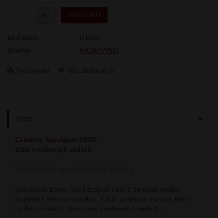
ks
DO KOŠÍKU
01603
Kód zboží:
MORAVÍNO
Značka:
Vytisknout
Do oblíbených
Popis
Cabernet Sauvignon
100%
zrání v dubových sudech
VZM Valtické vinné trhy 2026 90,67 b.
Granátová barva. Vůně zralých višní a černého rybízu,
doplněná jemnou vanilkou. Chuť po lesním ovoci s tóny
hořké čokolády. Víno zrálo v dubových sudech.