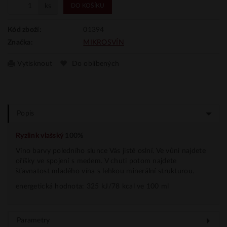
ks
DO KOŠÍKU
01394
Kód zboží:
MIKROSVÍN
Značka:
Vytisknout
Do oblíbených
Popis
Ryzlink vlašský
100%
Víno barvy poledního slunce Vás jistě oslní. Ve vůni najdete
oříšky ve spojení s medem. V chuti potom najdete
šťavnatost mladého vína s lehkou minerální strukturou.
energetická hodnota: 325 kJ/78 kcal ve 100 ml
Parametry