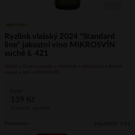
BÍLÉ 4–12 G/L
Ryzlink vlašský 2024 "Standard
line" jakostní víno MIKROSVÍN
suché š. 421
VIIINO
•
Česká republika
•
MORAVA
•
Mikulovská
•
Ryzlink
vlašský
•
bílé
•
MIKROSVÍN
Cena
139 Kč
114,88 Kč
bez DPH
SKLADEM
9 KS
Dostupnost: