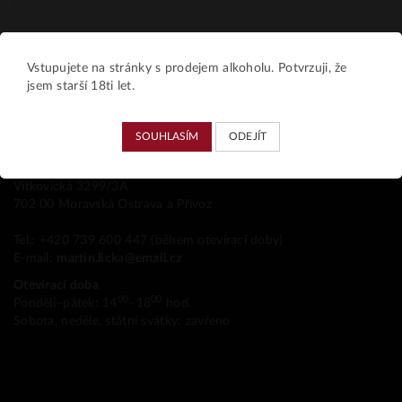
Vstupujete na stránky s prodejem alkoholu. Potvrzuji, že
jsem starší 18ti let.
Kamenná prodejna
SOUHLASÍM
ODEJÍT
VIIINO
Vítkovická 3299/3A
702 00 Moravská Ostrava a Přívoz
Tel.: +420 739 600 447 (během otevírací doby)
E-mail:
martin.licka@email.cz
Otevírací doba
00
00
Pondělí–pátek: 14
–18
hod.
Sobota, neděle, státní svátky: zavřeno