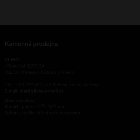
Kamenná prodejna
VIIINO
Vítkovická 3299/3A
702 00 Moravská Ostrava a Přívoz
Tel.: +420 739 600 447 (během otevírací doby)
E-mail:
martin.licka@email.cz
Otevírací doba
00
00
Pondělí–pátek: 14
–18
hod.
Sobota, neděle, státní svátky: zavřeno