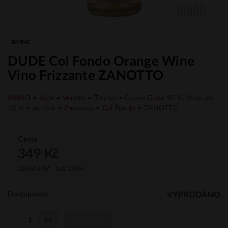
ŠUMIVÉ
DUDE Col Fondo Orange Wine
Vino Frizzante ZANOTTO
VIIINO
•
Itálie
•
Veneto
• Treviso • Cuvée
Glera
90 %, Moscato
10 % •
šumivé
•
Prosecco
•
Col Fondo
• ZANOTTO
Cena
349 Kč
288,43 Kč
bez DPH
VYPRODÁNO
Dostupnost:
ks
DO KOŠÍKU