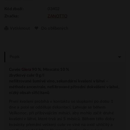
03402
Kód zboží:
ZANOTTO
Značka:
Vytisknout
Do oblíbených
Popis
Cuvée
Glera
90 %, Moscato 10 %
zbytkový cukr 0 g/l
nefiltrované šumivé víno, sekundární kvašení v láhvi –
méthode ancestrale, nefiltrované přírodní dokvášení v lahvi,
nízký obsah siřičitanů
První kvašení probíhá v kontaktu se slupkami po dobu 1
dne a poté se odděluje dekantací. Lahvuje se během
Velikonoc, při přibývajícím měsíci, aby mohlo začít druhé
kvašení v láhvi, které trvá asi 5 měsíců. Během této doby
kvasinky přemění veškerý cukr ve víně na oxid uhličitý a